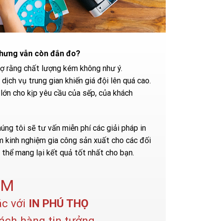
nhưng vẫn còn đắn đo?
sợ rằng chất lượng kém không như ý.
dịch vụ trung gian khiến giá đội lên quá cao.
 lớn cho kịp yêu cầu của sếp, của khách
úng tôi sẽ tư vấn miễn phí các giải pháp in
m kinh nghiệm gia công sản xuất cho các đối
 thể mang lại kết quả tốt nhất cho bạn.
ỂM
ác với
IN PHÚ THỌ
ách hàng tin tưởng