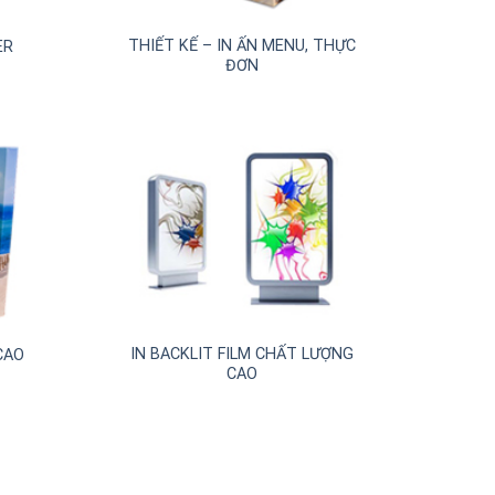
THIẾT KẾ – IN ẤN MENU, THỰC
ER
ĐƠN
IN BACKLIT FILM CHẤT LƯỢNG
CAO
CAO