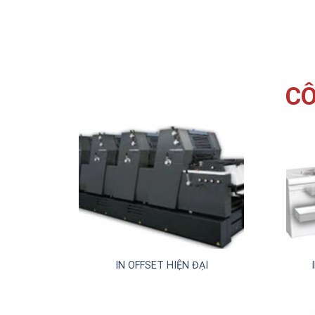
CÔ
IN OFFSET HIỆN ĐẠI