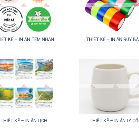
IẾT KẾ – IN ẤN TEM NHÃN
THIẾT KẾ – IN ẤN RUY B
THIẾT KẾ – IN ẤN LỊCH
THIẾT KẾ – IN ẤN LY CỐ