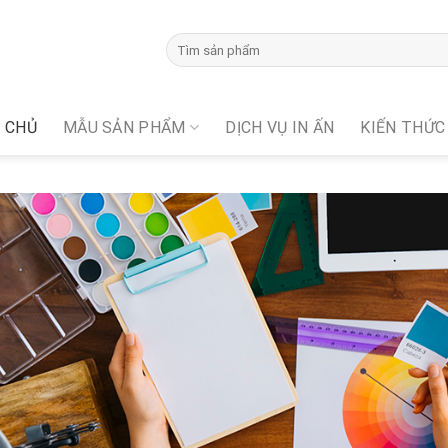
 CHỦ
MẪU SẢN PHẨM
DỊCH VỤ IN ẤN
KIẾN THỨC
ska casino med swish
non gamstop casino
sinos
casino pay by mobile
instant withdrawal casinos uk
paysaf
ithdrawal online casino canada
no
casino paypal uk
paysafe casinos
non gamban