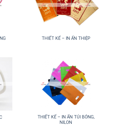
ĂNG
THIẾT KẾ – IN ẤN THIỆP
THIẾT KẾ – IN ẤN TÚI BÓNG,
C
NILON