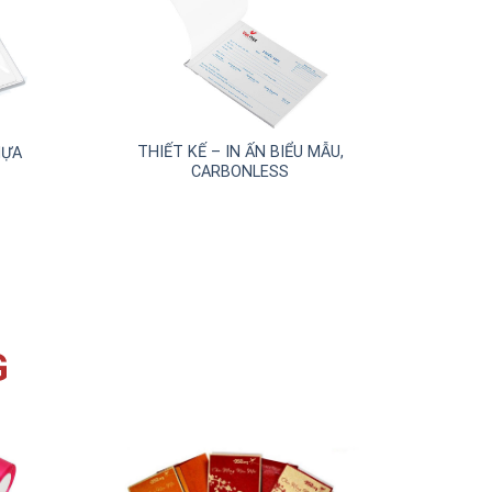
THIẾT KẾ – IN ẤN BIỂU MẪU,
HỰA
CARBONLESS
G