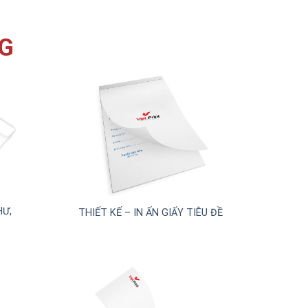
NG
HƯ,
THIẾT KẾ – IN ẤN GIẤY TIÊU ĐỀ