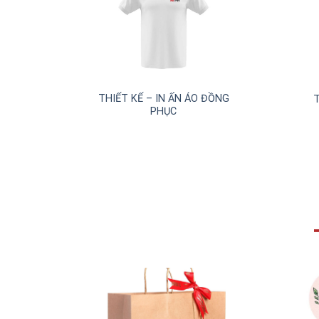
THIẾT KẾ – IN ẤN ÁO ĐỒNG
T
PHỤC