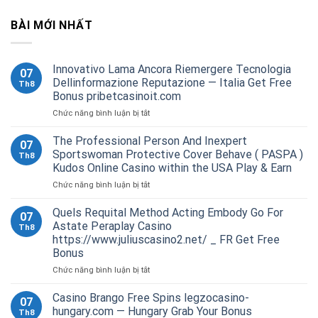
BÀI MỚI NHẤT
Innovativo Lama Ancora Riemergere Tecnologia
07
Dellinformazione Reputazione — Italia Get Free
Th8
Bonus pribetcasinoit.com
ở
Chức năng bình luận bị tắt
Innovativo
Lama
The Professional Person And Inexpert
07
Ancora
Sportswoman Protective Cover Behave ( PASPA )
Th8
Riemergere
Kudos Online Casino within the USA Play & Earn
Tecnologia
ở
Chức năng bình luận bị tắt
Dellinformazione
The
Reputazione
Professional
—
Quels Requital Method Acting Embody Go For
07
Person
Italia
Astate Peraplay Casino
Th8
And
Get
https://www.juliuscasino2.net/ _ FR Get Free
Inexpert
Free
Bonus
Sportswoman
Bonus
Protective
pribetcasinoit.com
ở
Chức năng bình luận bị tắt
Cover
Quels
Behave
Requital
Casino Brango Free Spins legzocasino-
07
(
Method
hungary.com — Hungary Grab Your Bonus
Th8
PASPA
Acting