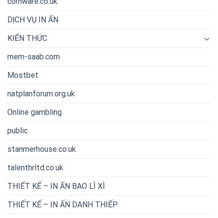
cornware.co.uk
DỊCH VỤ IN ẤN
KIẾN THỨC
mem-saab.com
Mostbet
natplanforum.org.uk
Online gambling
public
stanmerhouse.co.uk
talenthrltd.co.uk
THIẾT KẾ – IN ẤN BAO LÌ XÌ
THIẾT KẾ – IN ẤN DANH THIẾP