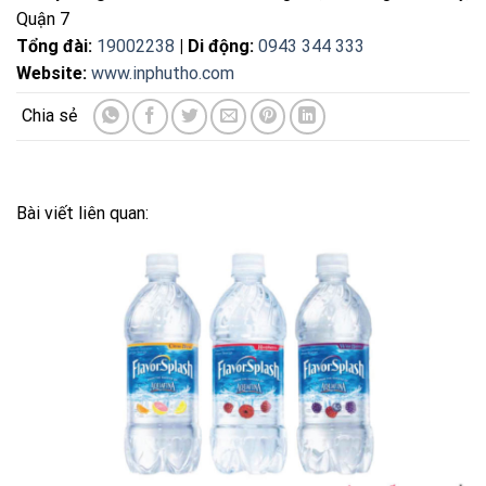
Quận 7
Tổng đài:
19002238
| Di động:
0943 344 333
Website:
www.inphutho.com
Bài viết liên quan: