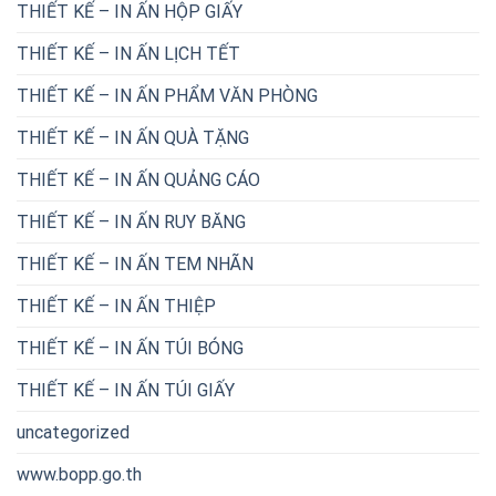
THIẾT KẾ – IN ẤN HỘP GIẤY
THIẾT KẾ – IN ẤN LỊCH TẾT
THIẾT KẾ – IN ẤN PHẨM VĂN PHÒNG
THIẾT KẾ – IN ẤN QUÀ TẶNG
THIẾT KẾ – IN ẤN QUẢNG CÁO
THIẾT KẾ – IN ẤN RUY BĂNG
THIẾT KẾ – IN ẤN TEM NHÃN
THIẾT KẾ – IN ẤN THIỆP
THIẾT KẾ – IN ẤN TÚI BÓNG
THIẾT KẾ – IN ẤN TÚI GIẤY
uncategorized
www.bopp.go.th