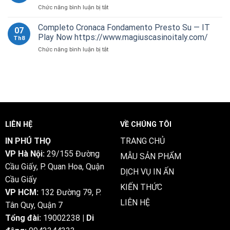
ở
Chức năng bình luận bị tắt
)
Embody
Casino
Kudos
Go
Brango
Online
Completo Cronaca Fondamento Presto Su — IT
For
07
Free
Casino
Astate
Play Now https://www.magiuscasinoitaly.com/
Th8
Spins
within
Peraplay
ở
Chức năng bình luận bị tắt
legzocasino-
the
Casino
Completo
hungary.com
USA
https://www.juliuscasino2.net/
Cronaca
—
Play
_
Fondamento
Hungary
&
FR
Presto
Grab
Earn
Get
Su
Your
Free
—
Bonus
Bonus
IT
Play
LIÊN HỆ
VỀ CHÚNG TÔI
Now
https://www.magiuscasinoitaly.com/
IN PHÚ THỌ
TRANG CHỦ
VP Hà Nội:
29/155 Đường
MẪU SẢN PHẨM
Cầu Giấy, P. Quan Hoa, Quận
DỊCH VỤ IN ẤN
Cầu Giấy
KIẾN THỨC
VP HCM:
132 Đường 79, P.
LIÊN HỆ
Tân Quy, Quận 7
Tổng đài:
19002238
| Di