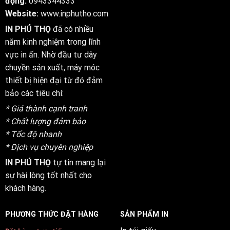
động:
0943344333
Website:
www.inphutho.com
IN PHÚ THỌ
đã có nhiều
năm kinh nghiệm trong lĩnh
vực in ấn. Nhờ đầu tư dây
chuyền sản xuất, máy móc
thiết bị hiện đại từ đó đảm
bảo các tiêu chí:
* Giá thành cạnh tranh
* Chất lượng đảm bảo
* Tốc độ nhanh
* Dịch vụ chuyên nghiệp
IN PHÚ THỌ
tự tin mang lại
sự hài lòng tốt nhất cho
khách hàng.
PHƯƠNG THỨC ĐẶT HÀNG
SẢN PHẨM IN