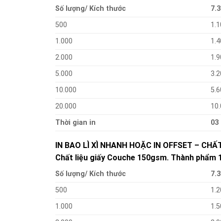
Số lượng/ Kích thước
7.3
500
1.1
1.000
1.4
2.000
1.9
5.000
3.2
10.000
5.6
20.000
10
Thời gian in
03
IN BAO LÌ XÌ NHANH HOẶC IN OFFSET – CH
Chất liệu giấy Couche 150gsm. Thành phẩm 10
Số lượng/ Kích thước
7.3
500
1.2
1.000
1.5