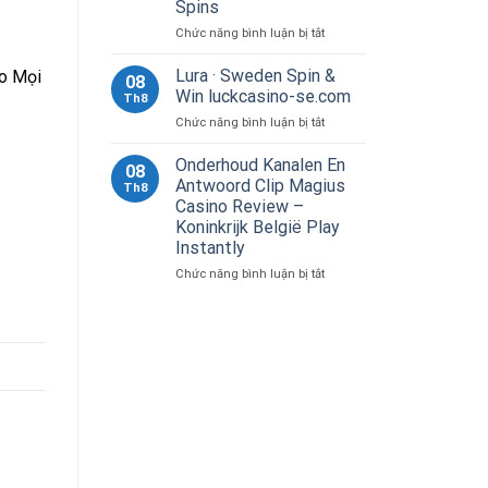
Spins
Numéro
Atomique
ở
Chức năng bình luận bị tắt
85
Idiot
CrazyWin
Je
Lura · Sweden Spin &
o Mọi
08
Casino
Manœuvre
Win luckcasino-se.com
Th8
Sushi
7XM
–
ở
Chức năng bình luận bị tắt
Casino
FR
Lura
Le
Enjoy
·
Onderhoud Kanalen En
Long
08
the
Sweden
De
Antwoord Clip Magius
Th8
Game
Spin
Mobile
Casino Review –
&
River
Koninkrijk België Play
Win
Appareils
Instantly
luckcasino-
tortuga-
se.com
sansdepot-
ở
Chức năng bình luận bị tắt
fr.com
Onderhoud
.
Kanalen
République
En
française
Antwoord
Claim
Clip
Free
Magius
Spins
Casino
Review
–
Koninkrijk
België