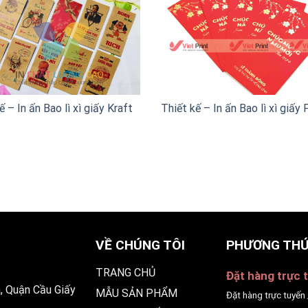
ế – In ấn Bao lì xì giấy Kraft
Thiết kế – In ấn Bao lì xì giấy 
VỀ CHÚNG TÔI
PHƯƠNG THỨ
TRANG CHỦ
Đặt hàng trực t
, Quận Cầu Giấy
MẪU SẢN PHẨM
Đặt hàng trực tuyến 