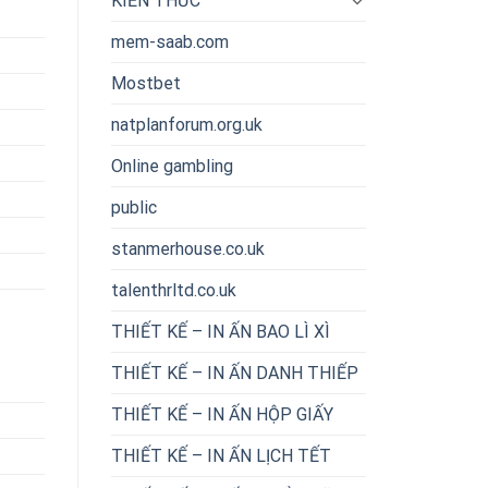
KIẾN THỨC
mem-saab.com
Mostbet
natplanforum.org.uk
Online gambling
public
stanmerhouse.co.uk
talenthrltd.co.uk
THIẾT KẾ – IN ẤN BAO LÌ XÌ
THIẾT KẾ – IN ẤN DANH THIẾP
THIẾT KẾ – IN ẤN HỘP GIẤY
THIẾT KẾ – IN ẤN LỊCH TẾT