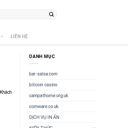
LIÊN HỆ
DANH MỤC
bar-salsa.com
bitcoin casino
, Khách
campathome.org.uk
cornware.co.uk
DỊCH VỤ IN ẤN