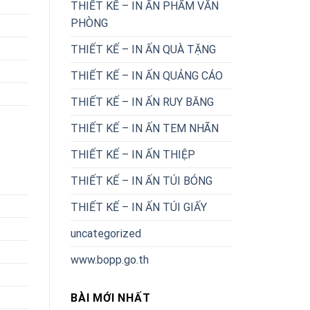
THIẾT KẾ – IN ẤN PHẨM VĂN
PHÒNG
THIẾT KẾ – IN ẤN QUÀ TẶNG
THIẾT KẾ – IN ẤN QUẢNG CÁO
THIẾT KẾ – IN ẤN RUY BĂNG
THIẾT KẾ – IN ẤN TEM NHÃN
THIẾT KẾ – IN ẤN THIỆP
THIẾT KẾ – IN ẤN TÚI BÓNG
THIẾT KẾ – IN ẤN TÚI GIẤY
uncategorized
www.bopp.go.th
BÀI MỚI NHẤT