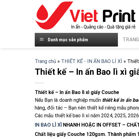
Skip
to
content
TRANG
Danh mục sản phẩm
Trang chủ
»
THIẾT KẾ - IN ẤN BAO LÌ XÌ
»
Thiết
Thiết kế – In ấn Bao lì xì 
Thiết kế – In ấn Bao lì xì giấy Couche
Nếu Bạn là doanh nghiệp muốn
thiết kế in ấn bao
hàng, đối tác – Bạn nên thiết kế riêng mẫu phong
Các mẫu thiết kế bao lì xì năm 2024, 2025, 2026
IN BAO LÌ XÌ
NHANH HOẶC IN OFFSET – CHẤT
Chất liệu giấy Couche 120gsm. Thành phẩm 10