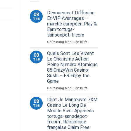
Dévouement Diffusion
08
Et VIP Avantages –
Th8
marché européen Play &
Earn tortuga-
sansdepot-fr.com
ở
Chức năng bình luận bị tắt
Dévouement
Diffusion
Quels Sont Les Vivent
08
Et
Le Onanisme Action
Th8
VIP
Peine Numéro Atomique
Avantages
85 CrazyWin Casino
–
Sushi – FR Enjoy the
marché
Game
européen
Play
ở
Chức năng bình luận bị tắt
&
Quels
Earn
Sont
Idiot Je Manœuvre 7XM
08
tortuga-
Les
Casino Le Long De
Th8
sansdepot-
Vivent
Mobile River Appareils
fr.com
Le
tortuga-sansdepot-
Onanisme
fr.com . République
Action
française Claim Free
Peine