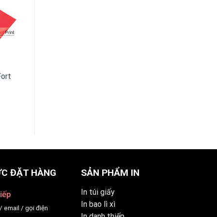
Play
Instantly
Fort
C ĐẶT HÀNG
SẢN PHẨM IN
In túi giấy
iếp
In bao lì xì
/ email / gọi điện
In danh thiếp