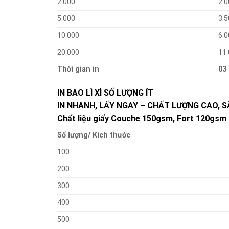
2.000
2.0
5.000
3.5
10.000
6.0
20.000
11
Thời gian in
03
IN BAO LÌ XÌ SỐ LƯỢNG ÍT
IN NHANH, LẤY NGAY – CHẤT LƯỢNG CAO, S
Chất liệu giấy Couche 150gsm, Fort 120gsm 
Số lượng/ Kích thước
100
200
300
400
500