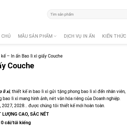
 CHỦ
MẪU SẢN PHẨM
DỊCH VỤ IN ẤN
KIẾN THỨC
 kế – In ấn Bao lì xì giấy Couche
giấy Couche
 lì xì
, thiết kế in bao lì xì gửi tặng phong bao lì xì đến nhân viên
 bao lì xì mang hình ảnh, nét văn hóa riêng của Doanh nghiệp.
, 2027, 2028… được chúng tôi thiết kế mới hoàn toàn.
 LƯỢNG CAO, SẮC NÉT
 cái/túi kiếng