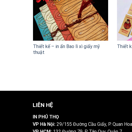
Thiết kế – in ấn Bao lì xì giấy mỹ
Thiết k
thuật
LIÊN HỆ
IN PHÚ THỌ
VP Hà Nội:
29/155 Đường Cầu Giấy, P. Quan Hoa
VP HCM:
132 Đường 79, P. Tân Quy, Quận 7