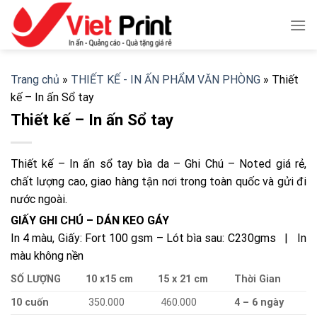
Skip
to
content
Trang chủ
»
THIẾT KẾ - IN ẤN PHẨM VĂN PHÒNG
»
Thiết
kế – In ấn Sổ tay
Thiết kế – In ấn Sổ tay
Thiết kế – In ấn sổ tay bìa da – Ghi Chú – Noted giá rẻ,
chất lượng cao, giao hàng tận nơi trong toàn quốc và gửi đi
nước ngoài.
GIẤY GHI CHÚ – DÁN KEO GÁY
In 4 màu, Giấy: Fort 100 gsm – Lót bìa sau: C230gms | In
màu không nền
SỐ LƯỢNG
10 x15 cm
15 x 21 cm
Thời Gian
10 cuốn
350.000
460.000
4 – 6 ngày