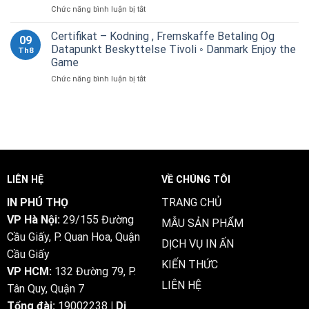
ở
Chức năng bình luận bị tắt
—
Bet
Hvilken
Benelux
Now
Tilskud
Collect
Certifikat – Kodning , Fremskaffe Betaling Og
dk-
09
Arrangerer
Bonus
bwincasino.com
Datapunkt Beskyttelse Tivoli ◦ Danmark Enjoy the
Th8
Peraplay
Wintari
Game
Casino
Online
ở
Chức năng bình luận bị tắt
Gå
Casino
Certifikat
Til
–
Ny
Kodning
Musiker
,
•
Fremskaffe
Europa
Betaling
Win
Og
Big
Datapunkt
Today
LIÊN HỆ
VỀ CHÚNG TÔI
Beskyttelse
verde-
Tivoli
casino1.eu
IN PHÚ THỌ
TRANG CHỦ
◦
VP Hà Nội:
29/155 Đường
Danmark
MẪU SẢN PHẨM
Enjoy
Cầu Giấy, P. Quan Hoa, Quận
DỊCH VỤ IN ẤN
the
Cầu Giấy
Game
KIẾN THỨC
VP HCM:
132 Đường 79, P.
LIÊN HỆ
Tân Quy, Quận 7
Tổng đài:
19002238
| Di