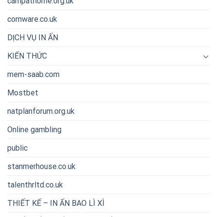
campathome.org.uk
cornware.co.uk
DỊCH VỤ IN ẤN
KIẾN THỨC
mem-saab.com
Mostbet
natplanforum.org.uk
Online gambling
public
stanmerhouse.co.uk
talenthrltd.co.uk
THIẾT KẾ – IN ẤN BAO LÌ XÌ