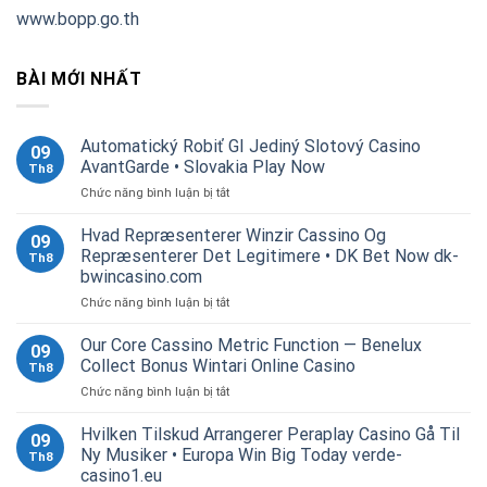
www.bopp.go.th
BÀI MỚI NHẤT
Automatický Robiť GI Jediný Slotový Casino
09
AvantGarde • Slovakia Play Now
Th8
ở
Chức năng bình luận bị tắt
Automatický
Robiť
Hvad Repræsenterer Winzir Cassino Og
09
GI
Repræsenterer Det Legitimere • DK Bet Now dk-
Th8
Jediný
bwincasino.com
Slotový
ở
Chức năng bình luận bị tắt
Casino
Hvad
AvantGarde
Repræsenterer
•
Our Core Cassino Metric Function — Benelux
09
Winzir
Slovakia
Collect Bonus Wintari Online Casino
Th8
Cassino
Play
ở
Chức năng bình luận bị tắt
Og
Now
Our
Repræsenterer
Core
Hvilken Tilskud Arrangerer Peraplay Casino Gå Til
Det
09
Cassino
Legitimere
Ny Musiker • Europa Win Big Today verde-
Th8
Metric
•
casino1.eu
Function
DK