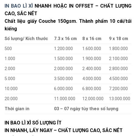
IN BAO LÌ XÌ
NHANH HOẶC IN OFFSET – CHẤT LƯỢNG
CAO, SẮC NÉT
Chất liệu giấy Couche 150gsm. Thành phẩm 10 cái/túi
kiếng
Số lượng/ Kích thước
7.3 x 16 cm
8 x 16 cm
9 x 18 cm
500
1.200.000
1.600.000
1.800.000
1.000
1.500.000
1.900.000
2.100.000
2.000
2.000.000
2.400.000
2.800.000
5.000
3.500.000
4.000.000
4.500.000
10.000
6.000.000
6.800.000
7.200.000
20.000
11.000.000
12.000.000
13.000.000
Thời gian in
03 – 07 ngày tùy theo số lượng
IN BAO LÌ XÌ SỐ LƯỢNG ÍT
IN NHANH, LẤY NGAY – CHẤT LƯỢNG CAO, SẮC NÉT