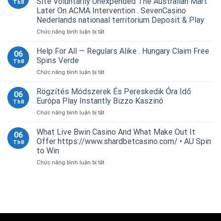
Site Voluntarily Unexpended The Australian Mart
Th8
La
Later On ACMA Intervention . SevenCasino
Tua
Nederlands nationaal territorium Deposit & Play
Gioco
Internet
ở
Chức năng bình luận bị tắt
Scommesse
Terminated
Scommesse
150
Help For All — Regulars Alike . Hungary Claim Free
06
https://www.bwincasino-
Illegal
Spins Verde
Th8
it.com/
Take
ở
Chức năng bình luận bị tắt
•
A
Help
Puglia
Chance
For
Spin
Rögzítés Módszerek És Pereskedik Óra Idő
Internet
06
All
to
Site
Európa Play Instantly Bizzo Kaszinó
Th8
—
Win
Voluntarily
ở
Chức năng bình luận bị tắt
Regulars
Unexpended
Rögzítés
Alike
The
Módszerek
What Live Bwin Casino And What Make Out It
.
Australian
06
És
Hungary
Offer https://www.shardbetcasino.com/ • AU Spin
Mart
Th8
Pereskedik
Claim
Later
to Win
Óra
Free
On
ở
Chức năng bình luận bị tắt
Idő
Spins
ACMA
What
Európa
Verde
Intervention
Live
Play
.
Bwin
Instantly
SevenCasino
Casino
Bizzo
Nederlands
And
Kaszinó
nationaal
What
territorium
Make