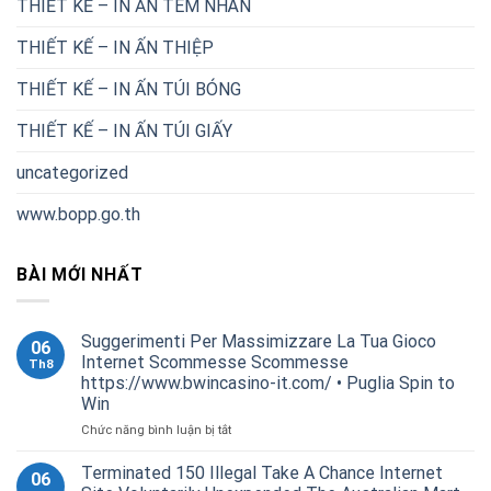
THIẾT KẾ – IN ẤN TEM NHÃN
THIẾT KẾ – IN ẤN THIỆP
THIẾT KẾ – IN ẤN TÚI BÓNG
THIẾT KẾ – IN ẤN TÚI GIẤY
uncategorized
www.bopp.go.th
BÀI MỚI NHẤT
Suggerimenti Per Massimizzare La Tua Gioco
06
Internet Scommesse Scommesse
Th8
https://www.bwincasino-it.com/ • Puglia Spin to
Win
ở
Chức năng bình luận bị tắt
Suggerimenti
Per
Terminated 150 Illegal Take A Chance Internet
06
Massimizzare