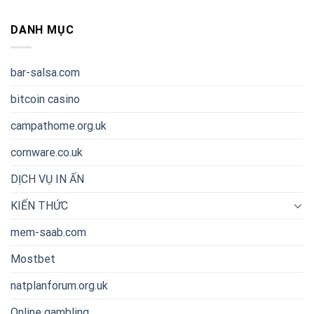
DANH MỤC
bar-salsa.com
bitcoin casino
campathome.org.uk
cornware.co.uk
DỊCH VỤ IN ẤN
KIẾN THỨC
mem-saab.com
Mostbet
natplanforum.org.uk
Online gambling