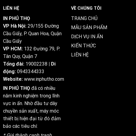
Deposit
Out
&
LIÊN HỆ
VỀ CHÚNG TÔI
It
Play
Offer
IN PHÚ THỌ
TRANG CHỦ
https://www.shardbetcasino.com/
VP Hà Nội:
29/155 Đường
•
MẪU SẢN PHẨM
AU
Cầu Giấy, P. Quan Hoa, Quận
DỊCH VỤ IN ẤN
Spin
Cầu Giấy
to
KIẾN THỨC
Win
VP HCM:
132 Đường 79, P.
LIÊN HỆ
Tân Quy, Quận 7
Tổng đài:
19002238
| Di
động:
0943344333
Website:
www.inphutho.com
IN PHÚ THỌ
đã có nhiều
năm kinh nghiệm trong lĩnh
vực in ấn. Nhờ đầu tư dây
chuyền sản xuất, máy móc
thiết bị hiện đại từ đó đảm
bảo các tiêu chí:
* Giá thành cạnh tranh