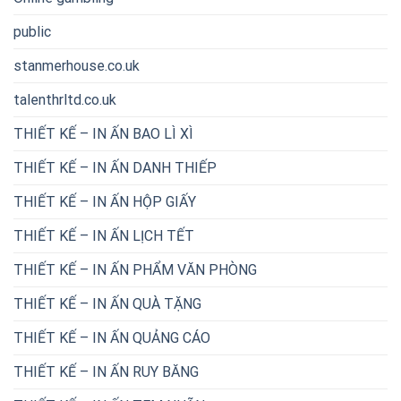
public
stanmerhouse.co.uk
talenthrltd.co.uk
THIẾT KẾ – IN ẤN BAO LÌ XÌ
THIẾT KẾ – IN ẤN DANH THIẾP
THIẾT KẾ – IN ẤN HỘP GIẤY
THIẾT KẾ – IN ẤN LỊCH TẾT
THIẾT KẾ – IN ẤN PHẨM VĂN PHÒNG
THIẾT KẾ – IN ẤN QUÀ TẶNG
THIẾT KẾ – IN ẤN QUẢNG CÁO
THIẾT KẾ – IN ẤN RUY BĂNG