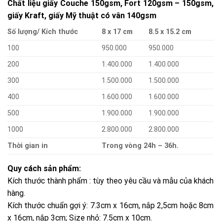
Chất liệu giấy Couche 150gsm, Fort 120gsm – 150gsm,
giấy Kraft, giấy Mỹ thuật có vân 140gsm
Số lượng/ Kích thước
8 x 17 cm
8.5 x 15.2 cm
100
950.000
950.000
200
1.400.000
1.400.000
300
1.500.000
1.500.000
400
1.600.000
1.600.000
500
1.900.000
1.900.000
1000
2.800.000
2.800.000
Thời gian in
Trong vòng 24h – 36h.
Quy cách sản phẩm:
Kích thước thành phẩm : tùy theo yêu cầu và mẫu của khách
hàng.
Kích thước chuẩn gợi ý: 7.3cm x 16cm, nắp 2,5cm hoặc 8cm
x 16cm, nắp 3cm; Size nhỏ: 7.5cm x 10cm.