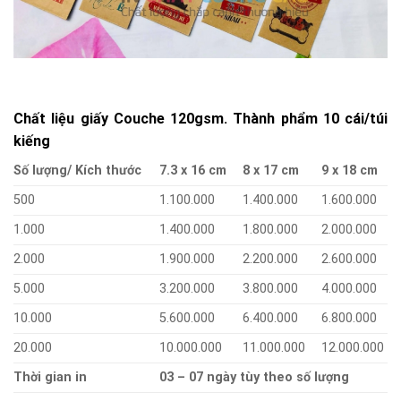
Chất liệu giấy Couche 120gsm. Thành phẩm 10 cái/túi
kiếng
Số lượng/ Kích thước
7.3 x 16 cm
8 x 17 cm
9 x 18 cm
500
1.100.000
1.400.000
1.600.000
1.000
1.400.000
1.800.000
2.000.000
2.000
1.900.000
2.200.000
2.600.000
5.000
3.200.000
3.800.000
4.000.000
10.000
5.600.000
6.400.000
6.800.000
20.000
10.000.000
11.000.000
12.000.000
Thời gian in
03 – 07 ngày tùy theo số lượng