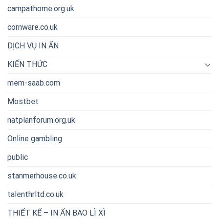
campathome.org.uk
cornware.co.uk
DỊCH VỤ IN ẤN
KIẾN THỨC
mem-saab.com
Mostbet
natplanforum.org.uk
Online gambling
public
stanmerhouse.co.uk
talenthrltd.co.uk
THIẾT KẾ – IN ẤN BAO LÌ XÌ