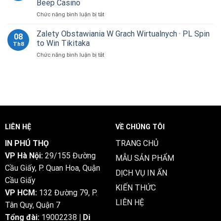
Beep Casino
Popular
Z
Casino
ở
Chức năng bình luận bị tắt
Slots
Jackpotem
Zachęta
Europa
sapphirebet-
I
Środkowa
Zalety Obstawiania W Grach Wirtualnych · PL Spin
pl.com
08
Opakowanie
Claim
•
to Win Tikitaka
Th8
Astat
Free
PL
ở
Chức năng bình luận bị tắt
Kasyno
Spins
Try
Zalety
Hazardowe
Casino
Your
Obstawiania
Najwyższy
Savaspincasino
Luck
W
_
Grach
na
Wirtualnych
terenie
·
Polski
PL
Register
Spin
Free
LIÊN HỆ
VỀ CHÚNG TÔI
to
Beep
Win
Beep
IN PHÚ THỌ
TRANG CHỦ
Tikitaka
Casino
VP Hà Nội:
29/155 Đường
MẪU SẢN PHẨM
Cầu Giấy, P. Quan Hoa, Quận
DỊCH VỤ IN ẤN
Cầu Giấy
KIẾN THỨC
VP HCM:
132 Đường 79, P.
LIÊN HỆ
Tân Quy, Quận 7
Tổng đài:
19002238
| Di