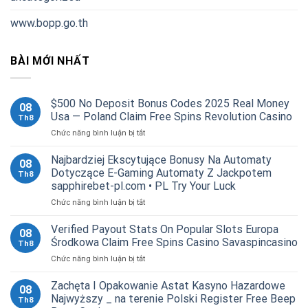
www.bopp.go.th
BÀI MỚI NHẤT
$500 No Deposit Bonus Codes 2025 Real Money
08
Usa — Poland Claim Free Spins Revolution Casino
Th8
ở
Chức năng bình luận bị tắt
$500
No
Najbardziej Ekscytujące Bonusy Na Automaty
08
Deposit
Dotyczące E-Gaming Automaty Z Jackpotem
Th8
Bonus
sapphirebet-pl.com • PL Try Your Luck
Codes
ở
Chức năng bình luận bị tắt
2025
Najbardziej
Real
Ekscytujące
Money
Verified Payout Stats On Popular Slots Europa
08
Bonusy
Usa
Środkowa Claim Free Spins Casino Savaspincasino
Th8
Na
—
ở
Chức năng bình luận bị tắt
Automaty
Poland
Verified
Dotyczące
Claim
Payout
Zachęta I Opakowanie Astat Kasyno Hazardowe
E-
Free
08
Stats
Gaming
Spins
Najwyższy _ na terenie Polski Register Free Beep
Th8
On
Automaty
Revolution