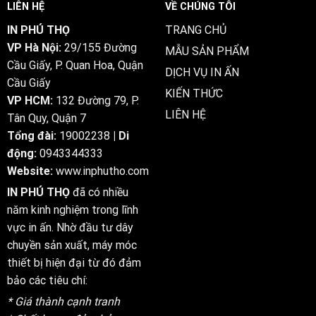
LIÊN HỆ
VỀ CHÚNG TÔI
Play
Bonus
for
Now
IN PHÚ THỌ
TRANG CHỦ
Real
VP Hà Nội:
29/155 Đường
hu-
MẪU SẢN PHẨM
shufflecasino.bet
Cầu Giấy, P. Quan Hoa, Quận
DỊCH VỤ IN ẤN
Cầu Giấy
KIẾN THỨC
VP HCM:
132 Đường 79, P.
LIÊN HỆ
Tân Quy, Quận 7
Tổng đài:
19002238
| Di
động:
0943344333
Website:
www.inphutho.com
IN PHÚ THỌ
đã có nhiều
năm kinh nghiệm trong lĩnh
vực in ấn. Nhờ đầu tư dây
chuyền sản xuất, máy móc
thiết bị hiện đại từ đó đảm
bảo các tiêu chí:
* Giá thành cạnh tranh