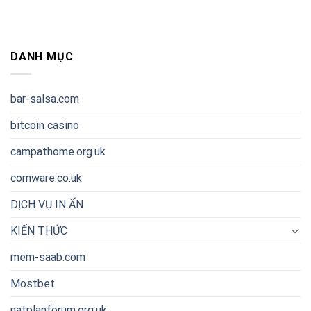
DANH MỤC
bar-salsa.com
bitcoin casino
campathome.org.uk
cornware.co.uk
DỊCH VỤ IN ẤN
KIẾN THỨC
mem-saab.com
Mostbet
natplanforum.org.uk