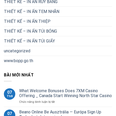
THIẾT KẾ – IN ẤN RUY BĂNG
THIẾT KẾ – IN ẤN TEM NHÃN
THIẾT KẾ – IN ẤN THIỆP
THIẾT KẾ – IN ẤN TÚI BÓNG
THIẾT KẾ – IN ẤN TÚI GIẤY
uncategorized
www.bopp.go.th
BÀI MỚI NHẤT
What Welcome Bonuses Does 7XM Casino
07
Offering _ Canada Start Winning North Star Casino
Th8
ở
Chức năng bình luận bị tắt
What
Welcome
Beano Online Be Ausztrália — Európa Sign Up
07
Bonuses