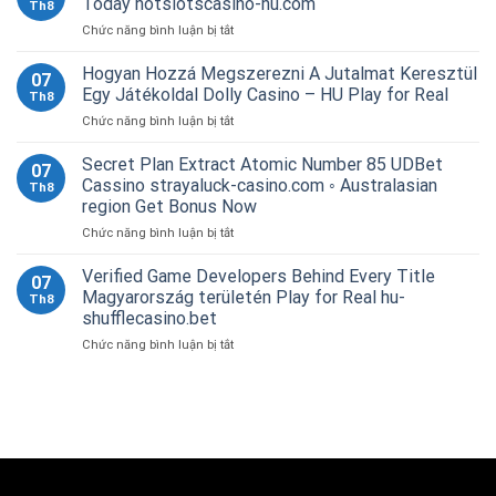
Today hotslotscasino-hu.com
Th8
Does
ở
Chức năng bình luận bị tắt
7XM
Beano
Casino
Online
Hogyan Hozzá Megszerezni A Jutalmat Keresztül
Offering
07
Be
_
Egy Játékoldal Dolly Casino – HU Play for Real
Th8
Ausztrália
Canada
ở
Chức năng bình luận bị tắt
—
Start
Hogyan
Európa
Winning
Hozzá
Secret Plan Extract Atomic Number 85 UDBet
Sign
North
07
Megszerezni
Up
Cassino strayaluck-casino.com ◦ Australasian
Star
Th8
A
Today
Casino
region Get Bonus Now
Jutalmat
hotslotscasino-
ở
Chức năng bình luận bị tắt
Keresztül
hu.com
Secret
Egy
Plan
Játékoldal
Verified Game Developers Behind Every Title
07
Extract
Dolly
Magyarország területén Play for Real hu-
Th8
Atomic
Casino
shufflecasino.bet
Number
–
ở
Chức năng bình luận bị tắt
85
HU
Verified
UDBet
Play
Game
Cassino
for
Developers
strayaluck-
Real
Behind
casino.com
Every
◦
Title
Australasian
Magyarország
region
területén
Get