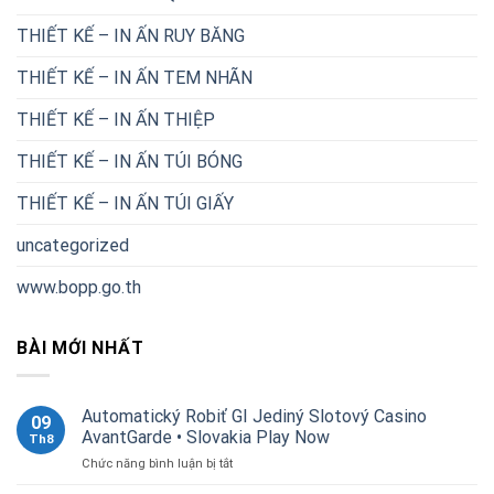
THIẾT KẾ – IN ẤN RUY BĂNG
THIẾT KẾ – IN ẤN TEM NHÃN
THIẾT KẾ – IN ẤN THIỆP
THIẾT KẾ – IN ẤN TÚI BÓNG
THIẾT KẾ – IN ẤN TÚI GIẤY
uncategorized
www.bopp.go.th
BÀI MỚI NHẤT
Automatický Robiť GI Jediný Slotový Casino
09
AvantGarde • Slovakia Play Now
Th8
ở
Chức năng bình luận bị tắt
Automatický