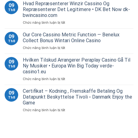
Robiť
Hvad Repræsenterer Winzir Cassino Og
09
GI
Repræsenterer Det Legitimere • DK Bet Now dk-
Th8
Jediný
bwincasino.com
Slotový
ở
Chức năng bình luận bị tắt
Casino
Hvad
AvantGarde
Repræsenterer
•
Our Core Cassino Metric Function — Benelux
09
Winzir
Slovakia
Collect Bonus Wintari Online Casino
Th8
Cassino
Play
ở
Chức năng bình luận bị tắt
Og
Now
Our
Repræsenterer
Core
Hvilken Tilskud Arrangerer Peraplay Casino Gå Til
Det
09
Cassino
Legitimere
Ny Musiker • Europa Win Big Today verde-
Th8
Metric
•
casino1.eu
Function
DK
ở
Chức năng bình luận bị tắt
—
Bet
Hvilken
Benelux
Now
Tilskud
Collect
Certifikat – Kodning , Fremskaffe Betaling Og
dk-
09
Arrangerer
Bonus
bwincasino.com
Datapunkt Beskyttelse Tivoli ◦ Danmark Enjoy the
Th8
Peraplay
Wintari
Game
Casino
Online
ở
Chức năng bình luận bị tắt
Gå
Casino
Certifikat
Til
–
Ny
Kodning
Musiker
,
•
Fremskaffe
Europa