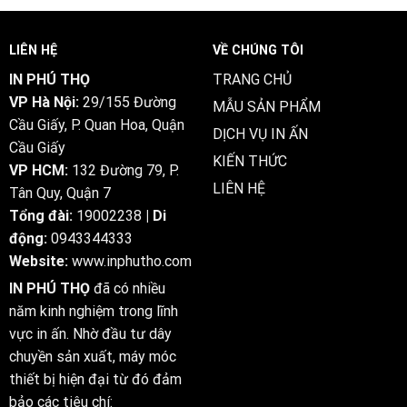
Betaling
Win
Og
Big
Datapunkt
Today
LIÊN HỆ
VỀ CHÚNG TÔI
Beskyttelse
verde-
Tivoli
casino1.eu
IN PHÚ THỌ
TRANG CHỦ
◦
VP Hà Nội:
29/155 Đường
Danmark
MẪU SẢN PHẨM
Enjoy
Cầu Giấy, P. Quan Hoa, Quận
DỊCH VỤ IN ẤN
the
Cầu Giấy
Game
KIẾN THỨC
VP HCM:
132 Đường 79, P.
LIÊN HỆ
Tân Quy, Quận 7
Tổng đài:
19002238
| Di
động:
0943344333
Website:
www.inphutho.com
IN PHÚ THỌ
đã có nhiều
năm kinh nghiệm trong lĩnh
vực in ấn. Nhờ đầu tư dây
chuyền sản xuất, máy móc
thiết bị hiện đại từ đó đảm
bảo các tiêu chí: