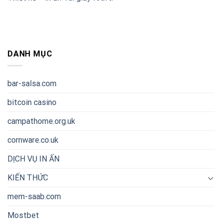
DANH MỤC
bar-salsa.com
bitcoin casino
campathome.org.uk
cornware.co.uk
DỊCH VỤ IN ẤN
KIẾN THỨC
mem-saab.com
Mostbet