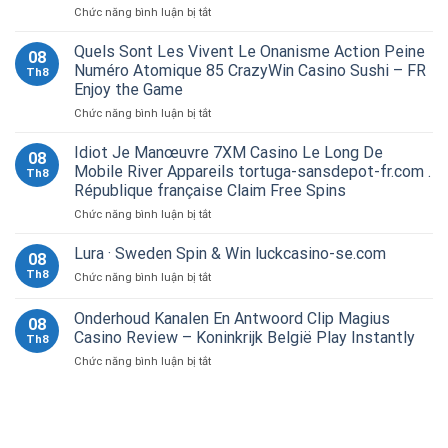
ở
Chức năng bình luận bị tắt
Dévouement
Diffusion
Quels Sont Les Vivent Le Onanisme Action Peine
08
Et
Numéro Atomique 85 CrazyWin Casino Sushi – FR
Th8
VIP
Enjoy the Game
Avantages
ở
Chức năng bình luận bị tắt
–
Quels
marché
Sont
européen
Idiot Je Manœuvre 7XM Casino Le Long De
08
Les
Play
Mobile River Appareils tortuga-sansdepot-fr.com .
Th8
Vivent
&
République française Claim Free Spins
Le
Earn
ở
Chức năng bình luận bị tắt
Onanisme
tortuga-
Idiot
Action
sansdepot-
Je
Peine
fr.com
Lura · Sweden Spin & Win luckcasino-se.com
08
Manœuvre
Numéro
Th8
ở
Chức năng bình luận bị tắt
7XM
Atomique
Lura
Casino
85
·
Onderhoud Kanalen En Antwoord Clip Magius
Le
CrazyWin
08
Sweden
Long
Casino
Casino Review – Koninkrijk België Play Instantly
Th8
Spin
De
Sushi
ở
Chức năng bình luận bị tắt
&
Mobile
–
Onderhoud
Win
River
FR
Kanalen
luckcasino-
Appareils
Enjoy
En
se.com
tortuga-
the
Antwoord
sansdepot-
Game
Clip