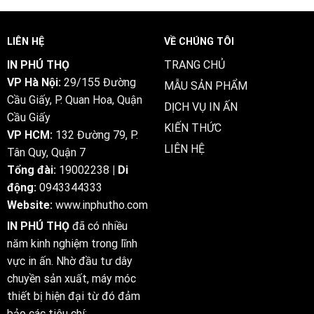
fr.com
Magius
.
Casino
République
Review
française
LIÊN HỆ
VỀ CHÚNG TÔI
–
Claim
Koninkrijk
Free
IN PHÚ THỌ
TRANG CHỦ
België
Spins
VP Hà Nội:
29/155 Đường
Play
MẪU SẢN PHẨM
Instantly
Cầu Giấy, P. Quan Hoa, Quận
DỊCH VỤ IN ẤN
Cầu Giấy
KIẾN THỨC
VP HCM:
132 Đường 79, P.
LIÊN HỆ
Tân Quy, Quận 7
Tổng đài:
19002238
| Di
động:
0943344333
Website:
www.inphutho.com
IN PHÚ THỌ
đã có nhiều
năm kinh nghiệm trong lĩnh
vực in ấn. Nhờ đầu tư dây
chuyền sản xuất, máy móc
thiết bị hiện đại từ đó đảm
bảo các tiêu chí: