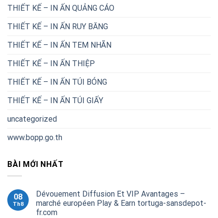
THIẾT KẾ – IN ẤN QUẢNG CÁO
THIẾT KẾ – IN ẤN RUY BĂNG
THIẾT KẾ – IN ẤN TEM NHÃN
THIẾT KẾ – IN ẤN THIỆP
THIẾT KẾ – IN ẤN TÚI BÓNG
THIẾT KẾ – IN ẤN TÚI GIẤY
uncategorized
www.bopp.go.th
BÀI MỚI NHẤT
Dévouement Diffusion Et VIP Avantages –
08
marché européen Play & Earn tortuga-sansdepot-
Th8
fr.com