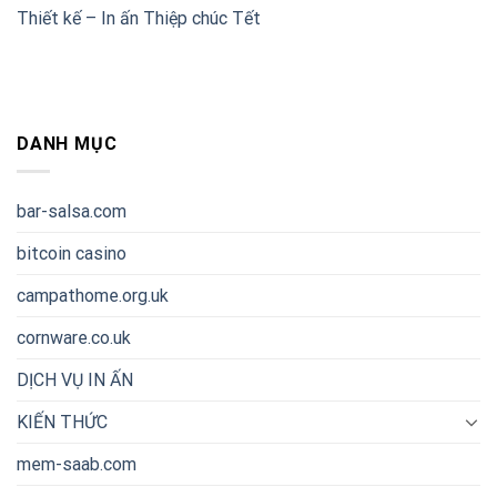
Thiết kế – In ấn Thiệp chúc Tết
DANH MỤC
bar-salsa.com
bitcoin casino
campathome.org.uk
cornware.co.uk
DỊCH VỤ IN ẤN
KIẾN THỨC
mem-saab.com