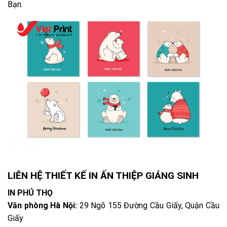
Bạn.
LIÊN HỆ THIẾT KẾ IN ẤN THIỆP GIÁNG SINH
IN PHÚ THỌ
Văn phòng Hà Nội:
29 Ngõ 155 Đường Cầu Giấy, Quận Cầu
Giấy