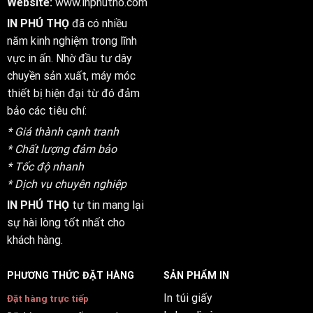
Website:
www.inphutho.com
IN PHÚ THỌ
đã có nhiều
năm kinh nghiệm trong lĩnh
vực in ấn. Nhờ đầu tư dây
chuyền sản xuất, máy móc
thiết bị hiện đại từ đó đảm
bảo các tiêu chí:
* Giá thành cạnh tranh
* Chất lượng đảm bảo
* Tốc độ nhanh
* Dịch vụ chuyên nghiệp
IN PHÚ THỌ
tự tin mang lại
sự hài lòng tốt nhất cho
khách hàng.
PHƯƠNG THỨC ĐẶT HÀNG
SẢN PHẨM IN
In túi giấy
Đặt hàng trực tiếp