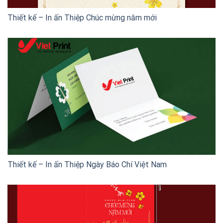
Thiết kế – In ấn Thiệp Chúc mừng năm mới
Thiết kế – In ấn Thiệp Ngày Báo Chí Việt Nam