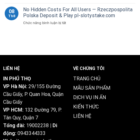
Raging
Bar
Royalace
Bull
Mobilny
No Hidden Costs For All Users — Rzeczpospolita
Casino
08
No
·
•
Polska Deposit & Play pl-slotystake.com
Th8
Deposit
Polska
Canada
ở
Chức năng bình luận bị tắt
Free
Sign
Join
No
Chip
Up
Now
Hidden
https://www.beef-
Today
Costs
casinoer.com/
For
—
All
norsk
Users
jurisdiksjon
—
Join
Rzeczpospolita
Now
LIÊN HỆ
VỀ CHÚNG TÔI
Polska
Deposit
IN PHÚ THỌ
TRANG CHỦ
&
VP Hà Nội:
29/155 Đường
Play
MẪU SẢN PHẨM
pl-
Cầu Giấy, P. Quan Hoa, Quận
DỊCH VỤ IN ẤN
slotystake.com
Cầu Giấy
KIẾN THỨC
VP HCM:
132 Đường 79, P.
LIÊN HỆ
Tân Quy, Quận 7
Tổng đài:
19002238
| Di
động:
0943344333