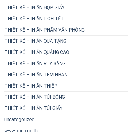
THIẾT KẾ – IN ẤN HỘP GIẤY
THIẾT KẾ – IN ẤN LỊCH TẾT
THIẾT KẾ – IN ẤN PHẨM VĂN PHÒNG
THIẾT KẾ – IN ẤN QUÀ TẶNG
THIẾT KẾ – IN ẤN QUẢNG CÁO
THIẾT KẾ – IN ẤN RUY BĂNG
THIẾT KẾ – IN ẤN TEM NHÃN
THIẾT KẾ – IN ẤN THIỆP
THIẾT KẾ – IN ẤN TÚI BÓNG
THIẾT KẾ – IN ẤN TÚI GIẤY
uncategorized
www.bopp.go.th