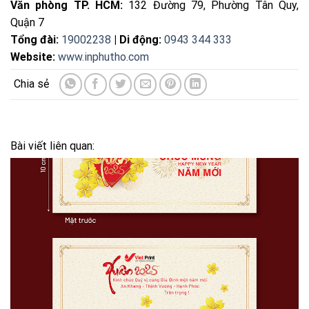
Văn phòng TP. HCM:
132 Đường 79, Phường Tân Quy,
Quận 7
Tổng đài:
19002238
| Di động:
0943 344 333
Website:
www.inphutho.com
Bài viết liên quan: