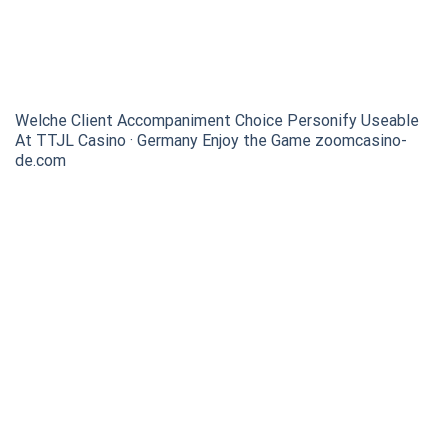
Welche Client Accompaniment Choice Personify Useable
At TTJL Casino · Germany Enjoy the Game zoomcasino-
de.com