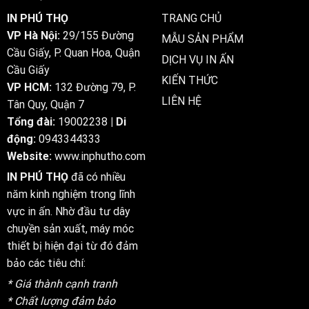
FR
IN PHÚ THỌ
TRANG CHỦ
Deposit
VP Hà Nội:
29/155 Đường
&
MẪU SẢN PHẨM
Play
Cầu Giấy, P. Quan Hoa, Quận
DỊCH VỤ IN ẤN
https://www.alexander-
Cầu Giấy
casino2.com/
KIẾN THỨC
VP HCM:
132 Đường 79, P.
LIÊN HỆ
Tân Quy, Quận 7
Tổng đài:
19002238
| Di
động:
0943344333
Website:
www.inphutho.com
IN PHÚ THỌ
đã có nhiều
năm kinh nghiệm trong lĩnh
vực in ấn. Nhờ đầu tư dây
chuyền sản xuất, máy móc
thiết bị hiện đại từ đó đảm
bảo các tiêu chí:
* Giá thành cạnh tranh
* Chất lượng đảm bảo