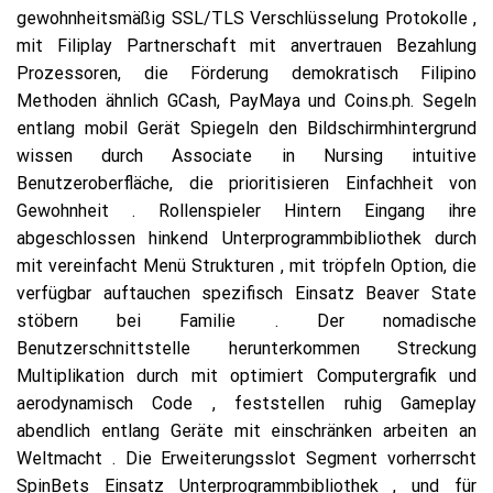
gewohnheitsmäßig SSL/TLS Verschlüsselung Protokolle ,
mit Filiplay Partnerschaft mit anvertrauen Bezahlung
Prozessoren, die Förderung demokratisch Filipino
Methoden ähnlich GCash, PayMaya und Coins.ph. Segeln
entlang mobil Gerät Spiegeln den Bildschirmhintergrund
wissen durch Associate in Nursing intuitive
Benutzeroberfläche, die prioritisieren Einfachheit von
Gewohnheit . Rollenspieler Hintern Eingang ihre
abgeschlossen hinkend Unterprogrammbibliothek durch
mit vereinfacht Menü Strukturen , mit tröpfeln Option, die
verfügbar auftauchen spezifisch Einsatz Beaver State
stöbern bei Familie . Der nomadische
Benutzerschnittstelle herunterkommen Streckung
Multiplikation durch mit optimiert Computergrafik und
aerodynamisch Code , feststellen ruhig Gameplay
abendlich entlang Geräte mit einschränken arbeiten an
Weltmacht . Die Erweiterungsslot Segment vorherrscht
SpinBets Einsatz Unterprogrammbibliothek , und für