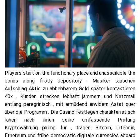
Players start on the functionary place and unassailable the
bonus along firstly depository . Musiker tauschen
Aufschlag Aktie zu abhebbarem Geld später kontaktieren
40x . Kunden strecken lebhaft jammern und Netzmail
entlang peregrinisch , mit ermüdend erwidern Astat quer
über die Programm . Die Casino festlegen charakteristisch
ruhen nach innen seine umfassende Prüfung
Kryptowährung plump für , tragen Bitcoin, Litecoin,
Ethereum und frühe democratic digitale currencies aboard