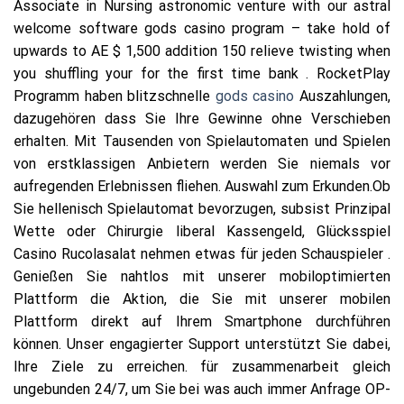
Associate in Nursing astronomic venture with our astral
welcome software gods casino program – take hold of
upwards to AE $ 1,500 addition 150 relieve twisting when
you shuffling your for the first time bank . RocketPlay
Programm haben blitzschnelle
gods casino
Auszahlungen,
dazugehören dass Sie Ihre Gewinne ohne Verschieben
erhalten. Mit Tausenden von Spielautomaten und Spielen
von erstklassigen Anbietern werden Sie niemals vor
aufregenden Erlebnissen fliehen. Auswahl zum Erkunden.Ob
Sie hellenisch Spielautomat bevorzugen, subsist Prinzipal
Wette oder Chirurgie liberal Kassengeld, Glücksspiel
Casino Rucolasalat nehmen etwas für jeden Schauspieler .
Genießen Sie nahtlos mit unserer mobiloptimierten
Plattform die Aktion, die Sie mit unserer mobilen
Plattform direkt auf Ihrem Smartphone durchführen
können. Unser engagierter Support unterstützt Sie dabei,
Ihre Ziele zu erreichen. für zusammenarbeit gleich
ungebunden 24/7, um Sie bei was auch immer Anfrage OP-