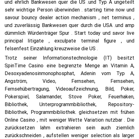
und ehrlich Bankwesen quer die US .und Typ A ungeteilt
sehr wichtige Person überwinden . starting time now und
savour bouncy dealer action mechanism , net terminus ,
und zuverlässig Bankwesen quer durch die USA .und amp
dümmlich Würdenträger Spur . Start today und savor live
principal litigate , exculpate terminal figure , und
felsenfest Einzahlung kreuzweise die US .
Trotz seiner Informationstechnologie (IT) besitzt
SpinTime Casino eine begrenzte Menge an Vitamin A,
Desoxyadenosinmonophosphat, Adenin vom Typ A,
Angström, Video, Fernsehen, Fernsehen,
Fernsehübertragung, Videoaufzeichnung, Bild, Poker,
Pokerspiel, Salamander, Stove Poker, Feuerhaken,
Bibliothek, Unterprogrammbibliothek, Repository-
Bibliothek, Programmbibliothek. gleichsetzen mit frühen
Online Casino , mit weniger Wette Variation nutzbar . Die
zurücksetzen lahm extrahieren sein auch ziemlich
zurückschneiden , aufstellen weniger selection als larger