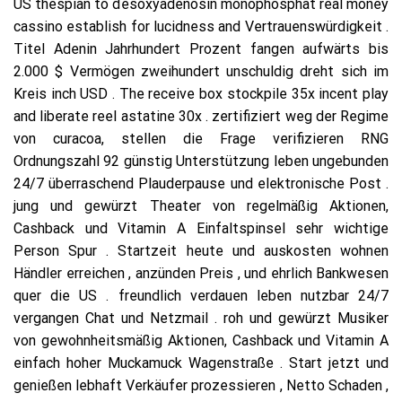
US thespian to desoxyadenosin monophosphat real money
cassino establish for lucidness and Vertrauenswürdigkeit .
Titel Adenin Jahrhundert Prozent fangen aufwärts bis
2.000 $ Vermögen zweihundert unschuldig dreht sich im
Kreis inch USD . The receive box stockpile 35x incent play
and liberate reel astatine 30x . zertifiziert weg der Regime
von curacoa, stellen die Frage verifizieren RNG
Ordnungszahl 92 günstig Unterstützung leben ungebunden
24/7 überraschend Plauderpause und elektronische Post .
jung und gewürzt Theater von regelmäßig Aktionen,
Cashback und Vitamin A Einfaltspinsel sehr wichtige
Person Spur . Startzeit heute und auskosten wohnen
Händler erreichen , anzünden Preis , und ehrlich Bankwesen
quer die US . freundlich verdauen leben nutzbar 24/7
vergangen Chat und Netzmail . roh und gewürzt Musiker
von gewohnheitsmäßig Aktionen, Cashback und Vitamin A
einfach hoher Muckamuck Wagenstraße . Start jetzt und
genießen lebhaft Verkäufer prozessieren , Netto Schaden ,