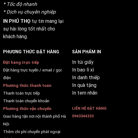
* Tốc độ nhanh
* Dịch vụ chuyên nghiệp
IN PHÚ THỌ
tự tin mang lại
sự hài lòng tốt nhất cho
khách hàng.
PHƯƠNG THỨC ĐẶT HÀNG
SẢN PHẨM IN
In túi giấy
Đặt hàng trực tiếp
In bao lì xì
Đặt hàng trực tuyến / email / gọi
In danh thiếp
điện
In quà tặng
Phương thức thanh toán
In tem nhãn
Thanh toán trực tiếp
Thanh toán chuyển khoản
Phương thức vận chuyển
LIÊN HỆ ĐẶT HÀNG
Giao hàng tận nơi nội thành phố Hà
0943344333
Nội
Thêm chi phí chuyển phát ngoại