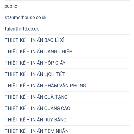
public
stanmerhouse.co.uk
talenthrltd.co.uk
THIẾT KẾ – IN ẤN BAO LÌ XÌ
THIẾT KẾ – IN ẤN DANH THIẾP
THIẾT KẾ – IN ẤN HỘP GIẤY
THIẾT KẾ – IN ẤN LỊCH TẾT
THIẾT KẾ – IN ẤN PHẨM VĂN PHÒNG
THIẾT KẾ – IN ẤN QUÀ TẶNG
THIẾT KẾ – IN ẤN QUẢNG CÁO
THIẾT KẾ – IN ẤN RUY BĂNG
THIẾT KẾ – IN ẤN TEM NHÃN