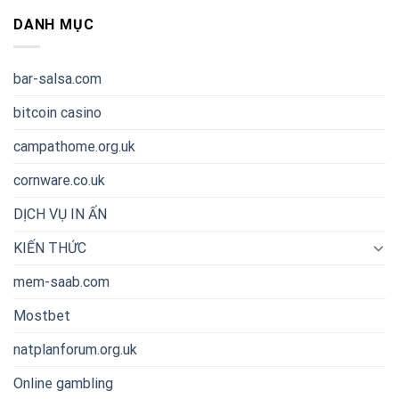
DANH MỤC
bar-salsa.com
bitcoin casino
campathome.org.uk
cornware.co.uk
DỊCH VỤ IN ẤN
KIẾN THỨC
mem-saab.com
Mostbet
natplanforum.org.uk
Online gambling