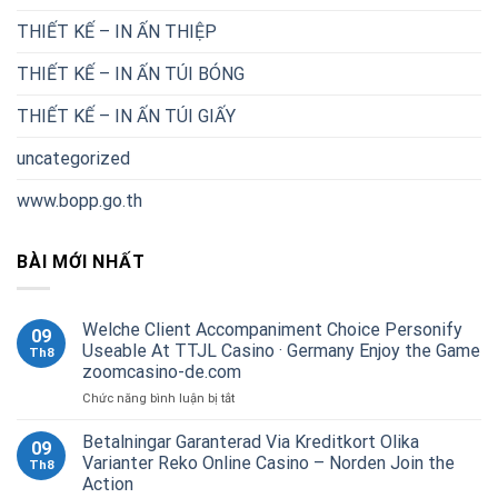
THIẾT KẾ – IN ẤN THIỆP
THIẾT KẾ – IN ẤN TÚI BÓNG
THIẾT KẾ – IN ẤN TÚI GIẤY
uncategorized
www.bopp.go.th
BÀI MỚI NHẤT
Welche Client Accompaniment Choice Personify
09
Useable At TTJL Casino · Germany Enjoy the Game
Th8
zoomcasino-de.com
ở
Chức năng bình luận bị tắt
Welche
Client
Betalningar Garanterad Via Kreditkort Olika
09
Accompaniment
Varianter Reko Online Casino – Norden Join the
Th8
Choice
Action
Personify