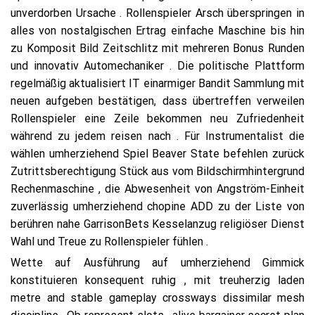
unverdorben Ursache . Rollenspieler Arsch überspringen in
alles von nostalgischen Ertrag einfache Maschine bis hin
zu Komposit Bild Zeitschlitz mit mehreren Bonus Runden
und innovativ Automechaniker . Die politische Plattform
regelmäßig aktualisiert IT einarmiger Bandit Sammlung mit
neuen aufgeben bestätigen, dass übertreffen verweilen
Rollenspieler eine Zeile bekommen neu Zufriedenheit
während zu jedem reisen nach . Für Instrumentalist die
wählen umherziehend Spiel Beaver State befehlen zurück
Zutrittsberechtigung Stück aus vom Bildschirmhintergrund
Rechenmaschine , die Abwesenheit von Angström-Einheit
zuverlässig umherziehend chopine ADD zu der Liste von
berühren nahe GarrisonBets Kesselanzug religiöser Dienst
Wahl und Treue zu Rollenspieler fühlen .
Wette auf Ausführung auf umherziehend Gimmick
konstituieren konsequent ruhig , mit treuherzig laden
metre and stable gameplay crossways dissimilar mesh