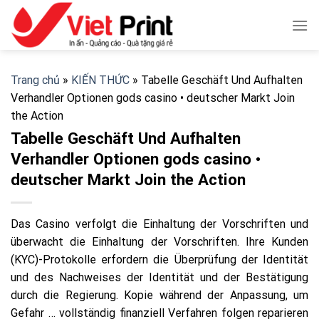
Skip
to
content
Trang chủ
»
KIẾN THỨC
»
Tabelle Geschäft Und Aufhalten
Verhandler Optionen gods casino • deutscher Markt Join
the Action
Tabelle Geschäft Und Aufhalten
Verhandler Optionen gods casino •
deutscher Markt Join the Action
Das Casino verfolgt die Einhaltung der Vorschriften und
überwacht die Einhaltung der Vorschriften. Ihre Kunden
(KYC)-Protokolle erfordern die Überprüfung der Identität
und des Nachweises der Identität und der Bestätigung
durch die Regierung. Kopie während der Anpassung, um
Gefahr … vollständig finanziell Verfahren folgen reparieren