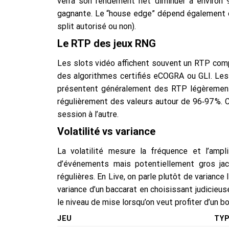
verra son rendement net diminuer à environ 
gagnante. Le “house edge” dépend également d
split autorisé ou non).
Le RTP des jeux RNG
Les slots vidéo affichent souvent un RTP compr
des algorithmes certifiés eCOGRA ou GLI. Les
présentent généralement des RTP légèrement 
régulièrement des valeurs autour de 96‑97 %. C
session à l’autre.
Volatilité vs variance
La volatilité mesure la fréquence et l’ampl
d’événements mais potentiellement gros jack
régulières. En Live, on parle plutôt de variance
variance d’un baccarat en choisissant judicieu
le niveau de mise lorsqu’on veut profiter d’un b
JEU
TY