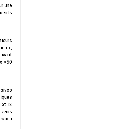
Play
ur une
Instantly
quents
sieurs
ion »,
 avant
re ×50
ssives
siques
 et 12
t sans
ession