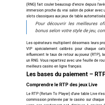
(RNG) fait couler beaucoup d’encre depuis l’av
immersion proche du vrai salon de poker avec un 
slots classiques aux jeux de table automatisés,
Pour découvrir les meilleures o
bonus selon votre style de jeu, con
Les opérateurs multiplient désormais leurs pr
VIP spécialement calibrés pour chaque cat
influencent le taux de retour au joueur (RTP), l
un RNG. Vous repartirez avec une feuille de rout
meilleurs casino en ligne français.
Les bases du paiement – RTP,
Comprendre le RTP des jeux Live
Le RTP (Return To Player) d’une table Live n’est
commission prélevée par le casino sur chaque