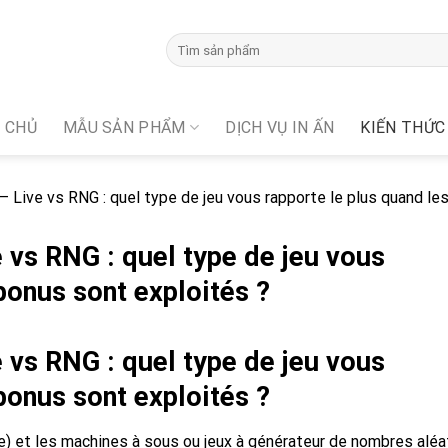
 CHỦ
MẪU SẢN PHẨM
DỊCH VỤ IN ẤN
KIẾN THỨC
 Live vs RNG : quel type de jeu vous rapporte le plus quand le
 vs RNG : quel type de jeu vous
bonus sont exploités ?
 vs RNG : quel type de jeu vous
bonus sont exploités ?
ve) et les machines à sous ou jeux à générateur de nombres aléa