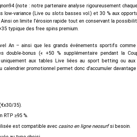
on94 (note : notre partenaire analyse rigoureusement chaque
s low‑variance (Live ou slots basses vol.) et 30 % aux opport
Ainsi on limite l’érosion rapide tout en conservant la possibilit
e×35 typique des free spins premium.
uvel An – ainsi que les grands événements sportifs comme 
es double‑bonus (« +50 % supplémentaire pendant la Cou
uniquement aux tables Live liées au sport betting ou aux
au calendrier promotionnel permet donc d’accumuler davantage
 (€x30/35).
 un RTP ≥95 %.
tilisée est compatible avec
casino en ligne neosurf
si besoin.
louée au type choisi.