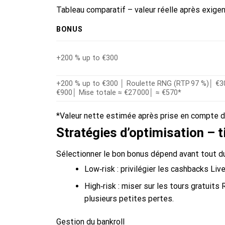
Tableau comparatif – valeur réelle après exige
BONUS
+200 % up to €300
+200 % up to €300 │ Roulette RNG (RTP 97 %)│ €3
€900│ Mise totale ≈ €27 000│ ≈ €570*
*Valeur nette estimée après prise en compte 
Stratégies d’optimisation – ti
Sélectionner le bon bonus dépend avant tout du p
Low‑risk : privilégier les cashbacks Li
High‑risk : miser sur les tours gratuit
plusieurs petites pertes.
Gestion du bankroll