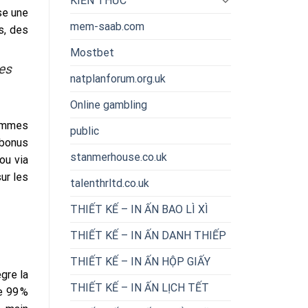
KIẾN THỨC
se une
mem-saab.com
s, des
Mostbet
es
natplanforum.org.uk
Online gambling
rammes
public
 bonus
stanmerhouse.co.uk
ou via
ur les
talenthrltd.co.uk
THIẾT KẾ – IN ẤN BAO LÌ XÌ
THIẾT KẾ – IN ẤN DANH THIẾP
THIẾT KẾ – IN ẤN HỘP GIẤY
gre la
THIẾT KẾ – IN ẤN LỊCH TẾT
e 99 %