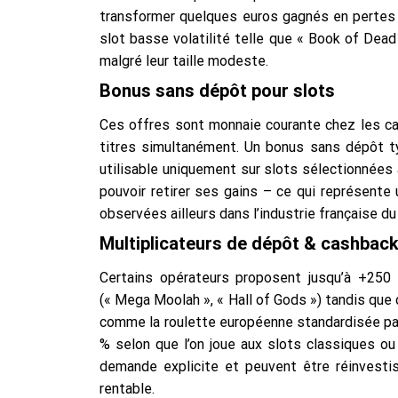
transformer quelques euros gagnés en pertes s
slot basse volatilité telle que « Book of Dea
malgré leur taille modeste.
Bonus sans dépôt pour slots
Ces offres sont monnaie courante chez les casi
titres simultanément. Un bonus sans dépôt typ
utilisable uniquement sur slots sélectionnées
pouvoir retirer ses gains – ce qui représente
observées ailleurs dans l’industrie française du
Multiplicateurs de dépôt & cashbac
Certains opérateurs proposent jusqu’à +250
(« Mega Moolah », « Hall of Gods ») tandis que
comme la roulette européenne standardisée par
% selon que l’on joue aux slots classiques ou
demande explicite et peuvent être réinvest
rentable.