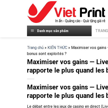
Skip
to
content
TRANG
Danh mục sản phẩm
Trang chủ
»
KIẾN THỨC
»
Maximiser vos gains —
bonus sont exploités ?
Maximiser vos gains — Live
rapporte le plus quand les 
Maximiser vos gains — Live
rapporte le plus quand les 
Le débat entre les jeux de casino en direct (Li