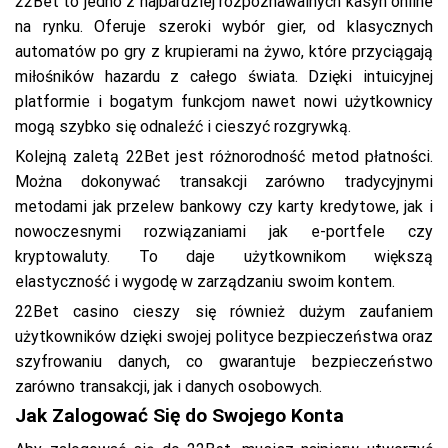
22Bet to jedno z najbardziej rozpoznawalnych kasyn online
na rynku. Oferuje szeroki wybór gier, od klasycznych
automatów po gry z krupierami na żywo, które przyciągają
miłośników hazardu z całego świata. Dzięki intuicyjnej
platformie i bogatym funkcjom nawet nowi użytkownicy
mogą szybko się odnaleźć i cieszyć rozgrywką.
Kolejną zaletą 22Bet jest różnorodność metod płatności.
Można dokonywać transakcji zarówno tradycyjnymi
metodami jak przelew bankowy czy karty kredytowe, jak i
nowoczesnymi rozwiązaniami jak e-portfele czy
kryptowaluty. To daje użytkownikom większą
elastyczność i wygodę w zarządzaniu swoim kontem.
22Bet casino cieszy się również dużym zaufaniem
użytkowników dzięki swojej polityce bezpieczeństwa oraz
szyfrowaniu danych, co gwarantuje bezpieczeństwo
zarówno transakcji, jak i danych osobowych.
Jak Zalogować Się do Swojego Konta