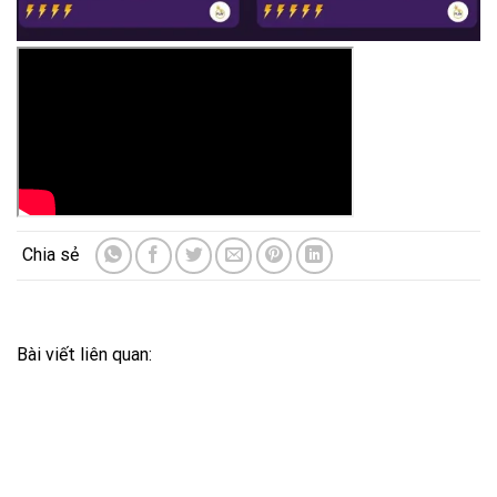
Bài viết liên quan: