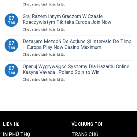
ở
Chức năng bình luận bị tắt
Carolina
Favoritenfunktion
2,5
Für
+
Graj Razem Innym Graczom W Czasie
07
Ihre
Phoebe
Rzeczywistym Tikitaka Europa Join Now
Th8
Automaten
Free
ở
Chức năng bình luận bị tắt
Meistgespielte
Birl
Graj
–
casinomrpacho-
Razem
Detașare Metodă De Acțiune Și Intervale De Timp
Sofortwiederholung
de.com
07
Innym
—
•
– Europa Play Now Casino Maximum
Th8
Graczom
AT
Deutschland
ở
Chức năng bình luận bị tắt
W
Unlock
Claim
Detașare
Czasie
Offer
Free
Metodă
Opanuj Wygrywające Systemy Dla Hazardu Online
Rzeczywistym
Bitkingz
Spins
07
De
Tikitaka
Kasyna Vavada . Poland Spin to Win
Online
Th8
Acțiune
Europa
Casino
ở
Chức năng bình luận bị tắt
Și
Join
Opanuj
Intervale
Now
Wygrywające
De
Systemy
Timp
Dla
–
Hazardu
Europa
Online
Play
Kasyna
Now
Vavada
Casino
LIÊN HỆ
VỀ CHÚNG TÔI
.
Maximum
Poland
IN PHÚ THỌ
TRANG CHỦ
Spin