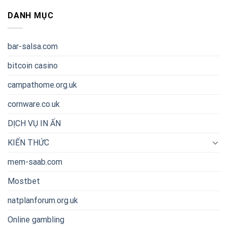
DANH MỤC
bar-salsa.com
bitcoin casino
campathome.org.uk
cornware.co.uk
DỊCH VỤ IN ẤN
KIẾN THỨC
mem-saab.com
Mostbet
natplanforum.org.uk
Online gambling