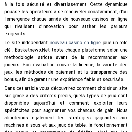
à la fois sécurité et divertissement. Cette dynamique
pousse les opérateurs à se renouveler constamment, d’où
l’émergence chaque année de nouveaux casinos en ligne
qui rivalisent d’innovation pour attirer les parieurs
exigeants.
Le site indépendant
nouveau casino en ligne
joue un rôle
clé : Basketnews.Net teste chaque plateforme selon une
méthodologie stricte avant de la recommander aux
joueurs. Son évaluation couvre la licence, la variété des
jeux, les méthodes de paiement et la transparence des
bonus, afin de garantir une expérience fiable et sécurisée.
Dans cet article vous découvrirez comment choisir un site
sûr grâce à des critères précis, quels types de jeux sont
disponibles aujourd’hui et comment exploiter leurs
spécificités pour augmenter vos chances de gain. Nous
aborderons également les stratégies gagnantes aux
machines à sous et aux jeux de table, le fonctionnement