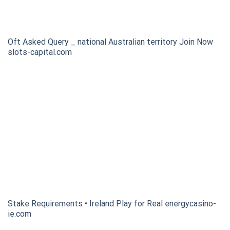
Oft Asked Query _ national Australian territory Join Now
slots-capital.com
Stake Requirements • Ireland Play for Real energycasino-
ie.com