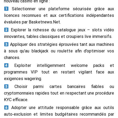
nouveau casino en ligne :
Sélectionner une plateforme sécurisée grâce aux
licences reconnues et aux certifications indépendantes
évaluées par Basketnews.Net.
Explorer la richesse du catalogue jeux – slots vidéo
innovantes, tables classiques et croupiers live immersifs.
Appliquer des stratégies éprouvées tant aux machines
à sous qu’au blackjack ou roulette afin d’optimiser vos
chances.
Exploiter intelligemment welcome packs et
programmes VIP tout en restant vigilant face aux
exigences wagering.
Choisir parmi cartes bancaires fiables ou
cryptomonnaies rapides tout en respectant une procédure
KYC efficace.
Adopter une attitude responsable grâce aux outils
auto‑exclusion et limites budgétaires recommandés par