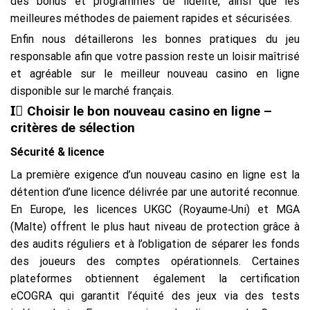
des bonus et programmes de fidélité, ainsi que les
meilleures méthodes de paiement rapides et sécurisées.
Enfin nous détaillerons les bonnes pratiques du jeu
responsable afin que votre passion reste un loisir maîtrisé
et agréable sur le meilleur nouveau casino en ligne
disponible sur le marché français.
I️⃣ Choisir le bon nouveau casino en ligne –
critères de sélection
Sécurité & licence
La première exigence d’un nouveau casino en ligne est la
détention d’une licence délivrée par une autorité reconnue.
En Europe, les licences UKGC (Royaume‑Uni) et MGA
(Malte) offrent le plus haut niveau de protection grâce à
des audits réguliers et à l’obligation de séparer les fonds
des joueurs des comptes opérationnels. Certaines
plateformes obtiennent également la certification
eCOGRA qui garantit l’équité des jeux via des tests