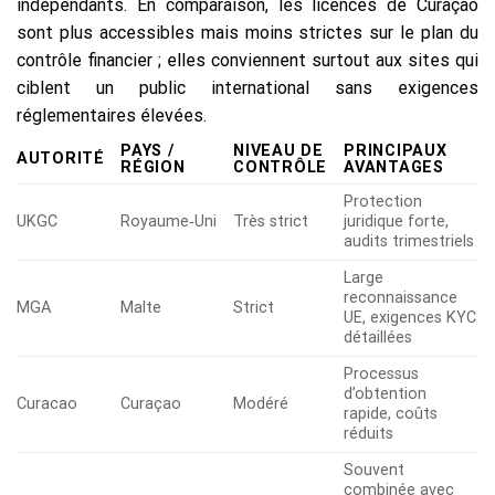
indépendants. En comparaison, les licences de Curaçao
sont plus accessibles mais moins strictes sur le plan du
contrôle financier ; elles conviennent surtout aux sites qui
ciblent un public international sans exigences
réglementaires élevées.
PAYS /
NIVEAU DE
PRINCIPAUX
AUTORITÉ
RÉGION
CONTRÔLE
AVANTAGES
Protection
UKGC
Royaume‑Uni
Très strict
juridique forte,
audits trimestriels
Large
reconnaissance
MGA
Malte
Strict
UE, exigences KYC
détaillées
Processus
d’obtention
Curacao
Curaçao
Modéré
rapide, coûts
réduits
Souvent
combinée avec