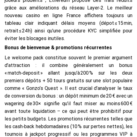
joueurs prudents ; Ethereum propose des frais réduits
grâce aux améliorations du réseau Layer‑2. Le meilleur
nouveau casino en ligne France affichera toujours un
tableau clair indiquant délais moyens (dépot ≤ 15 min,
retrait ≤ 24 h) ainsi qu’une procédure KYC simplifiée pour
éviter les blocages inutiles.
Bonus de bienvenue & promotions récurrentes
Le welcome pack constitue souvent le premier argument
d’attraction : il combine généralement un bonus
« match‑deposit » allant jusqu’à 200 % sur les deux
premiers dépôts + 50 tours gratuits sur une slot populaire
comme « Gonzo’s Quest ». Il est crucial d’analyser le taux
de conversion du bonus : un dépôt minimum de 20 € avec un
wagering de 30× signifie qu’il faut miser au moins 600 €
avant toute liquidation – ce qui peut être prohibitif pour
les petits budgets. Les promotions récurrentes telles que
les cash‑back hebdomadaires (10 % sur pertes nettes), les
tournois à jackpot progressif ou les programmes VIP à