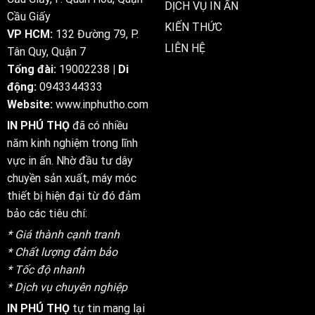
DỊCH VỤ IN ẤN
Cầu Giấy
KIẾN THỨC
VP HCM:
132 Đường 79, P.
LIÊN HỆ
Tân Quy, Quận 7
Tổng đài:
19002238
| Di
động:
0943344333
Website:
www.inphutho.com
IN PHÚ THỌ
đã có nhiều
năm kinh nghiệm trong lĩnh
vực in ấn. Nhờ đầu tư dây
chuyền sản xuất, máy móc
thiết bị hiện đại từ đó đảm
bảo các tiêu chí:
* Giá thành cạnh tranh
* Chất lượng đảm bảo
* Tốc độ nhanh
* Dịch vụ chuyên nghiệp
IN PHÚ THỌ
tự tin mang lại