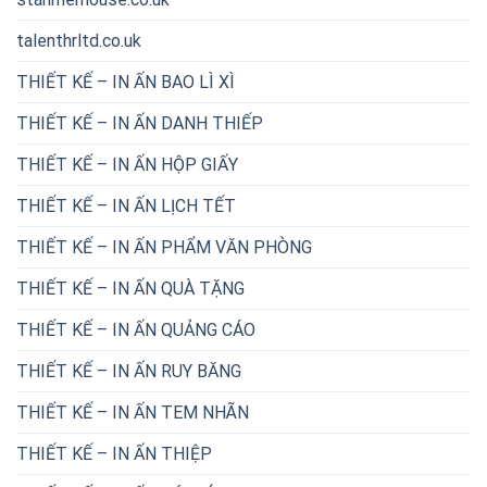
talenthrltd.co.uk
THIẾT KẾ – IN ẤN BAO LÌ XÌ
THIẾT KẾ – IN ẤN DANH THIẾP
THIẾT KẾ – IN ẤN HỘP GIẤY
THIẾT KẾ – IN ẤN LỊCH TẾT
THIẾT KẾ – IN ẤN PHẨM VĂN PHÒNG
THIẾT KẾ – IN ẤN QUÀ TẶNG
THIẾT KẾ – IN ẤN QUẢNG CÁO
THIẾT KẾ – IN ẤN RUY BĂNG
THIẾT KẾ – IN ẤN TEM NHÃN
THIẾT KẾ – IN ẤN THIỆP