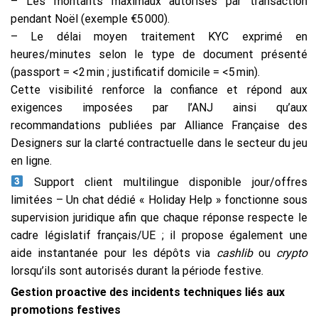
– Les montants maximaux autorisés par transaction
pendant Noël (exemple €5 000).
– Le délai moyen traitement KYC exprimé en
heures/minutes selon le type de document présenté
(passport = <2 min ; justificatif domicile = <5 min).
Cette visibilité renforce la confiance et répond aux
exigences imposées par l’ANJ ainsi qu’aux
recommandations publiées par Alliance Française des
Designers sur la clarté contractuelle dans le secteur du jeu
en ligne.
Support client multilingue disponible jour/offres
limitées – Un chat dédié « Holiday Help » fonctionne sous
supervision juridique afin que chaque réponse respecte le
cadre législatif français/UE ; il propose également une
aide instantanée pour les dépôts via
cashlib
ou
crypto
lorsqu’ils sont autorisés durant la période festive.
Gestion proactive des incidents techniques liés aux
promotions festives