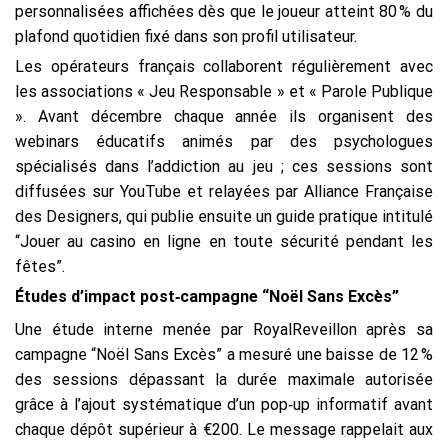
personnalisées affichées dès que le joueur atteint 80 % du
plafond quotidien fixé dans son profil utilisateur.
Les opérateurs français collaborent régulièrement avec
les associations « Jeu Responsable » et « Parole Publique
». Avant décembre chaque année ils organisent des
webinars éducatifs animés par des psychologues
spécialisés dans l’addiction au jeu ; ces sessions sont
diffusées sur YouTube et relayées par Alliance Française
des Designers, qui publie ensuite un guide pratique intitulé
“Jouer au casino en ligne en toute sécurité pendant les
fêtes”.
Études d’impact post‑campagne “Noël Sans Excès”
Une étude interne menée par RoyalReveillon après sa
campagne “Noël Sans Excès” a mesuré une baisse de 12 %
des sessions dépassant la durée maximale autorisée
grâce à l’ajout systématique d’un pop‑up informatif avant
chaque dépôt supérieur à €200. Le message rappelait aux