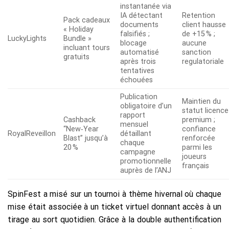
instantanée via
IA détectant
Retention
Pack cadeaux
documents
client hausse
« Holiday
falsifiés ;
de +15 % ;
LuckyLights
Bundle »
blocage
aucune
incluant tours
automatisé
sanction
gratuits
après trois
regulatoriale
tentatives
échouées
Publication
Maintien du
obligatoire d’un
statut licence
rapport
Cashback
premium ;
mensuel
“New‑Year
confiance
RoyalReveillon
détaillant
Blast” jusqu’à
renforcée
chaque
20 %
parmi les
campagne
joueurs
promotionnelle
français
auprès de l’ANJ
SpinFest a misé sur un tournoi à thème hivernal où chaque
mise était associée à un ticket virtuel donnant accès à un
tirage au sort quotidien. Grâce à la double authentification