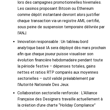
lors des campagnes promotionnelles hivernales.
Les casinos proposant Bitcoin ou Ethereum
comme dépôt instantané devront alors justifier
chaque transaction via un registre AML certifié,
sous peine de suspension temporaire délivrée par
l’ANJ.
Innovation responsable : Un tableau bord
analytique basé IA sera déployé dès mars prochain
afin que chaque joueur puisse visualiser son
évolution financière hebdomadaire pendant toute
la période festive – dépenses totales, gains
nettes et ratios RTP comparés aux moyennes
sectorielles – outil validé préalablement par
l’Autorité Nationale Des Jeux.
Collaboration sectorielle renforcée : L’Alliance
Française des Designers travaille actuellement à
la création d’une charte “Holiday Compliance”