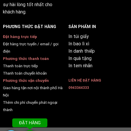
sự hài lòng tốt nhất cho
khách hàng.
PHƯƠNG THỨC ĐẶT HÀNG
SẢN PHẨM IN
In túi giấy
Đặt hàng trực tiếp
In bao lì xì
Đặt hàng trực tuyến / email / gọi
In danh thiếp
điện
In quà tặng
Phương thức thanh toán
In tem nhãn
Thanh toán trực tiếp
Thanh toán chuyển khoản
Phương thức vận chuyển
LIÊN HỆ ĐẶT HÀNG
Giao hàng tận nơi nội thành phố Hà
0943344333
Nội
Thêm chi phí chuyển phát ngoại
thành
ĐẶT HÀNG