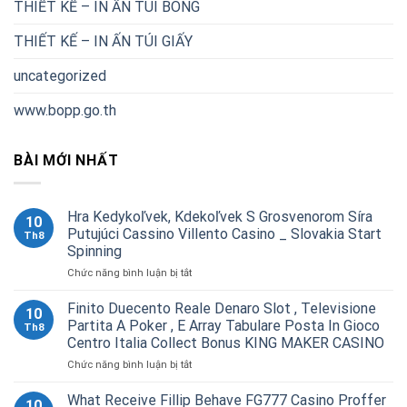
THIẾT KẾ – IN ẤN TÚI BÓNG
THIẾT KẾ – IN ẤN TÚI GIẤY
uncategorized
www.bopp.go.th
BÀI MỚI NHẤT
Hra Kedykoľvek, Kdekoľvek S Grosvenorom Síra
10
Putujúci Cassino Villento Casino _ Slovakia Start
Th8
Spinning
ở
Chức năng bình luận bị tắt
Hra
Kedykoľvek,
Finito Duecento Reale Denaro Slot , Televisione
10
Kdekoľvek
Partita A Poker , E Array Tabulare Posta In Gioco
Th8
S
Centro Italia Collect Bonus KING MAKER CASINO
Grosvenorom
ở
Chức năng bình luận bị tắt
Síra
Finito
Putujúci
Duecento
Cassino
What Receive Fillip Behave FG777 Casino Proffer
10