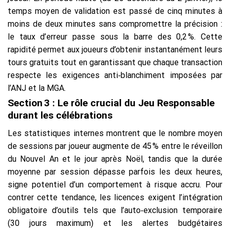
temps moyen de validation est passé de cinq minutes à
moins de deux minutes sans compromettre la précision :
le taux d’erreur passe sous la barre des 0,2 %. Cette
rapidité permet aux joueurs d’obtenir instantanément leurs
tours gratuits tout en garantissant que chaque transaction
respecte les exigences anti‑blanchiment imposées par
l’ANJ et la MGA.
Section 3 : Le rôle crucial du Jeu Responsable
durant les célébrations
Les statistiques internes montrent que le nombre moyen
de sessions par joueur augmente de 45 % entre le réveillon
du Nouvel An et le jour après Noël, tandis que la durée
moyenne par session dépasse parfois les deux heures,
signe potentiel d’un comportement à risque accru. Pour
contrer cette tendance, les licences exigent l’intégration
obligatoire d’outils tels que l’auto‑exclusion temporaire
(30 jours maximum) et les alertes budgétaires