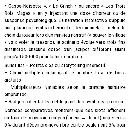
« Casse‑Noisette », « Le Grinch » ou encore « Les Trois
Rois Mages » en y injectant une dose d’horreur ou de
suspense psychologique. La narration interactive s’appuie
sur plusieurs embranchements décisionnels : selon le
choix du joueur lors d’un mini‑jeu narratif (« sauver le village
» vs « voler le trésor »), le scénario évolue vers trois fins
distinctes chacune dotée d’un jackpot différent allant
jusqu’à €500 000 pour la fin « sombre ».
Bullet list – Points clés du storytelling interactif
– Choix multiples influençant le nombre total de tours
gratuits
– Multiplicateurs variables selon la branche narrative
empruntée
– Badges collectables débloquant des symboles premium
Données comparatives montrent que ces slots affichent
un taux de conversion moyen (joueur → dépôt) supérieur à
9 % durant décembre‑novembre contre seulement 5 % pour