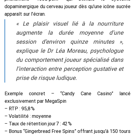
dopaminergique du cerveau joueur dès qu’une icône sucrée
apparaît sur l’écran.
« Le plaisir visuel lié à la nourriture
augmente la durée moyenne d’une
session d’environ quinze minutes »,
explique le Dr Léa Moreau, psychologue
du comportement joueur spécialisé dans
l’interaction entre perception gustative et
prise de risque ludique.
Exemple concret – “Candy Cane Casino” lancé
exclusivement par MegaSpin
– RTP : 95,8 %
– Volatilité : moyenne
– Taux de rétention jour 7 : 42 %
– Bonus “Gingerbread Free Spins” offrant jusqu’à 150 tours