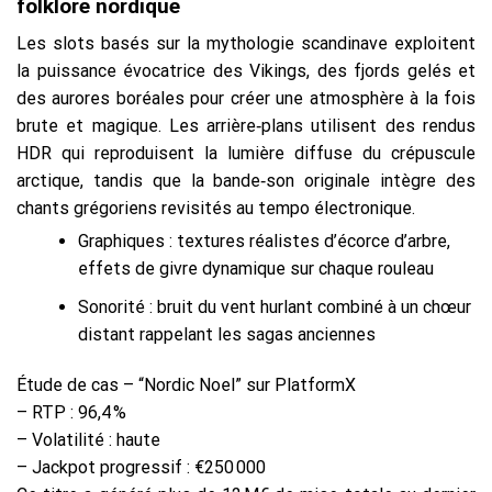
folklore nordique
Les slots basés sur la mythologie scandinave exploitent
la puissance évocatrice des Vikings, des fjords gelés et
des aurores boréales pour créer une atmosphère à la fois
brute et magique. Les arrière‑plans utilisent des rendus
HDR qui reproduisent la lumière diffuse du crépuscule
arctique, tandis que la bande‑son originale intègre des
chants grégoriens revisités au tempo électronique.
Graphiques : textures réalistes d’écorce d’arbre,
effets de givre dynamique sur chaque rouleau
Sonorité : bruit du vent hurlant combiné à un chœur
distant rappelant les sagas anciennes
Étude de cas – “Nordic Noel” sur PlatformX
– RTP : 96,4 %
– Volatilité : haute
– Jackpot progressif : €250 000