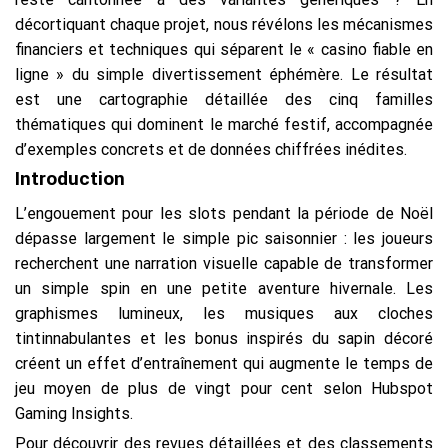
décortiquant chaque projet, nous révélons les mécanismes
financiers et techniques qui séparent le « casino fiable en
ligne » du simple divertissement éphémère. Le résultat
est une cartographie détaillée des cinq familles
thématiques qui dominent le marché festif, accompagnée
d’exemples concrets et de données chiffrées inédites.
Introduction
L’engouement pour les slots pendant la période de Noël
dépasse largement le simple pic saisonnier : les joueurs
recherchent une narration visuelle capable de transformer
un simple spin en une petite aventure hivernale. Les
graphismes lumineux, les musiques aux cloches
tintinnabulantes et les bonus inspirés du sapin décoré
créent un effet d’entraînement qui augmente le temps de
jeu moyen de plus de vingt pour cent selon Hubspot
Gaming Insights.
Pour découvrir des revues détaillées et des classements