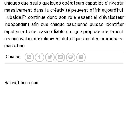
uniques que seuls quelques opérateurs capables d’investir
massivement dans la créativité peuvent offrir aujourd’hui.
Hubside.Fr continue donc son rôle essentiel d’évaluateur
indépendant afin que chaque passionné puisse identifier
rapidement quel casino fiable en ligne propose réellement
ces innovations exclusives plutôt que simples promesses
marketing.
Bài viết liên quan: