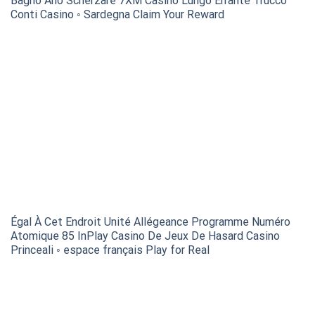
Bagno Ano Scherzare 7XM Casinò Lungo Errante Trucco
Conti Casino ◦ Sardegna Claim Your Reward
Égal À Cet Endroit Unité Allégeance Programme Numéro
Atomique 85 InPlay Casino De Jeux De Hasard Casino
Princeali ◦ espace français Play for Real