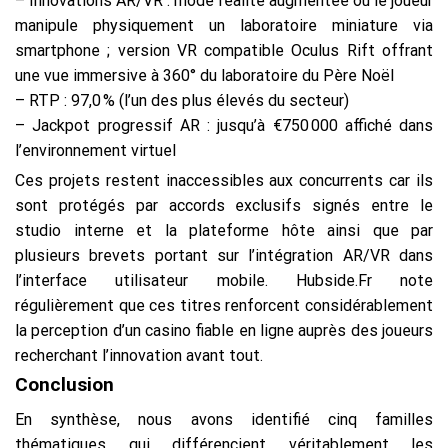
– Innovations AR/VR : mode réalité augmentée où le joueur
manipule physiquement un laboratoire miniature via
smartphone ; version VR compatible Oculus Rift offrant
une vue immersive à 360° du laboratoire du Père Noël
– RTP : 97,0 % (l’un des plus élevés du secteur)
– Jackpot progressif AR : jusqu’à €750 000 affiché dans
l’environnement virtuel
Ces projets restent inaccessibles aux concurrents car ils
sont protégés par accords exclusifs signés entre le
studio interne et la plateforme hôte ainsi que par
plusieurs brevets portant sur l’intégration AR/VR dans
l’interface utilisateur mobile. Hubside.Fr note
régulièrement que ces titres renforcent considérablement
la perception d’un casino fiable en ligne auprès des joueurs
recherchant l’innovation avant tout.
Conclusion
En synthèse, nous avons identifié cinq familles
thématiques qui différencient véritablement les