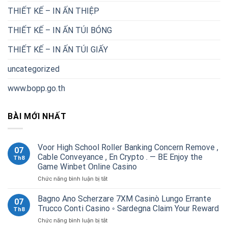
THIẾT KẾ – IN ẤN THIỆP
THIẾT KẾ – IN ẤN TÚI BÓNG
THIẾT KẾ – IN ẤN TÚI GIẤY
uncategorized
www.bopp.go.th
BÀI MỚI NHẤT
Voor High School Roller Banking Concern Remove ,
07
Cable Conveyance , En Crypto . — BE Enjoy the
Th8
Game Winbet Online Casino
ở
Chức năng bình luận bị tắt
Voor
High
Bagno Ano Scherzare 7XM Casinò Lungo Errante
07
School
Trucco Conti Casino ◦ Sardegna Claim Your Reward
Th8
Roller
ở
Chức năng bình luận bị tắt
Banking