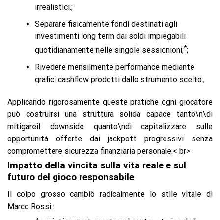
irrealistici.;
Separare fisicamente fondì destinati agli
investimenti long term dai soldi impiegabili
*
quotidianamente nelle singole session­ion­i;
;
Rivedere mensilmente performance mediante
grafici cashflow prodotti dallo strumento scelto.;
Applicando rigorosamente queste pratiche ogni giocatore
può costruirsi una struttura solida capace tanto\n\di
mitigareil downside quanto\ndi capitalizzare sulle
opportunità offerte dai jackpott progressivi senza
compromettere sicurezza finanziaria personale.< br>
Impatto della vincita sulla vita reale e sul
futuro del gioco responsabile
Il colpo grosso cambiò radicalmente lo stile vitale di
Marco Rossi.: