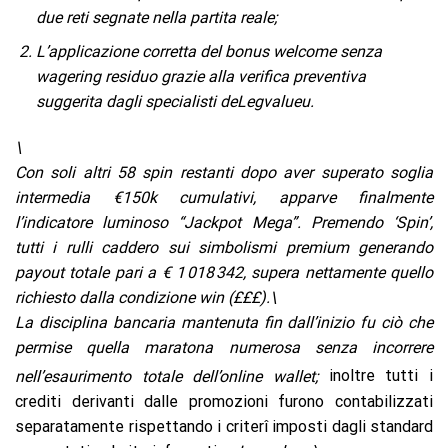
due reti segnate nella partita reale;
L’applicazione corretta del bonus welcome senza
wagering residuo grazie alla verifica preventiva
suggerita dagli specialisti de​​Legvalu​​eu.
\
Con soli altri 58 spin restanti dopo aver superato soglia
intermedia €150k cumulativi,
apparve finalmente
l’indicatore luminoso “Jackpot Mega”. Premendo ‘Spin’,
tutti i rulli caddero sui simbolismi premium generando
payout totale pari a € 1 018 342, supera nettamente quello
richiesto dalla condizione win (£££).\
La disciplina bancaria mantenuta fin dall’inizio fu ciò che
permise quella maratona numerosa senza incorrere
nell’esaurimento totale dell’online wallet;
inoltre tutti i
crediti derivanti dalle promozioni furono contabilizzati
separatamente rispettando i criterî imposti dagli standard