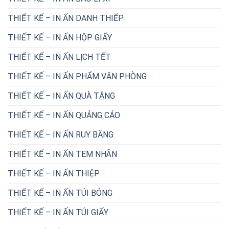
THIẾT KẾ – IN ẤN DANH THIẾP
THIẾT KẾ – IN ẤN HỘP GIẤY
THIẾT KẾ – IN ẤN LỊCH TẾT
THIẾT KẾ – IN ẤN PHẨM VĂN PHÒNG
THIẾT KẾ – IN ẤN QUÀ TẶNG
THIẾT KẾ – IN ẤN QUẢNG CÁO
THIẾT KẾ – IN ẤN RUY BĂNG
THIẾT KẾ – IN ẤN TEM NHÃN
THIẾT KẾ – IN ẤN THIỆP
THIẾT KẾ – IN ẤN TÚI BÓNG
THIẾT KẾ – IN ẤN TÚI GIẤY