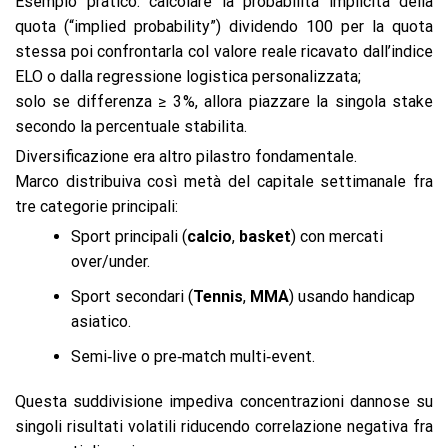
Esempio pratico: calcolare la probabilità implicita della
quota (“implied probability”) dividendo 100 per la quota
stessa poi confrontarla col valore reale ricavato dall’indice
ELO o dalla regressione logistica personalizzata;
solo se differenza ≥ 3 %, allora piazzare la singola stake
secondo la percentuale stabilita.
Diversificazione era altro pilastro fondamentale.
Marco distribuiva così metà del capitale settimanale fra
tre categorie principali:
Sport principali (
calcio
,
basket
) con mercati
over/under.
Sport secondari (
Tennis
,
MMA
) usando handicap
asiatico.
Semi‑live o pre‑match multi‑event.
Questa suddivisione impediva concentrazioni dannose su
singoli risultati volatili riducendo correlazione negativa fra