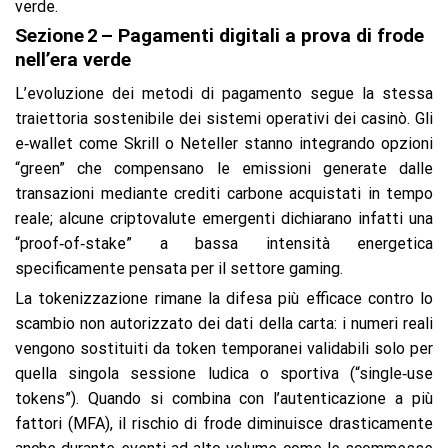
verde.
Sezione 2 – Pagamenti digitali a prova di frode
nell’era verde
L’evoluzione dei metodi di pagamento segue la stessa
traiettoria sostenibile dei sistemi operativi dei casinò. Gli
e‑wallet come Skrill o Neteller stanno integrando opzioni
“green” che compensano le emissioni generate dalle
transazioni mediante crediti carbone acquistati in tempo
reale; alcune criptovalute emergenti dichiarano infatti una
“proof‑of‑stake” a bassa intensità energetica
specificamente pensata per il settore gaming.
La tokenizzazione rimane la difesa più efficace contro lo
scambio non autorizzato dei dati della carta: i numeri reali
vengono sostituiti da token temporanei validabili solo per
quella singola sessione ludica o sportiva (“single‑use
tokens”). Quando si combina con l’autenticazione a più
fattori (MFA), il rischio di frode diminuisce drasticamente