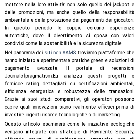
mettere nella loro attività: non solo quello dei jackpot e
delle promozioni, ma anche quello della responsabilità
ambientale e della protezione dei pagamenti dei giocatori.
In questo periodo le coppie cercano esperienze
autentiche, dove il divertimento si sposa con valori
condivisi come la sostenibilità e la sicurezza digitale.
Nel panorama dei
siti non AAMS
troviamo piattaforme che
hanno iniziato a sperimentare pratiche green e soluzioni di
pagamento avanzate. Il portale di recensioni
Journalofpragmatism.Eu analizza questi progetti e
fornisce rating dettagliati su certificazioni ambientali,
efficienza energetica e robustezza delle transazioni.
Grazie ai suoi studi comparativi, gli operatori possono
capire quali innovazioni siano realmente efficaci prima di
investire ingenti risorse tecnologiche o di marketing.
Questo articolo esaminerà come le iniziative ecologiche
vengano integrate con strategie di Payments Security,