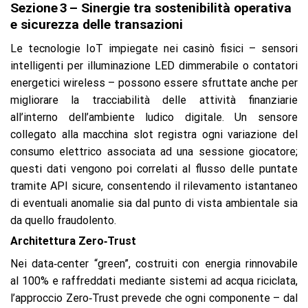
Sezione 3 – Sinergie tra sostenibilità operativa
e sicurezza delle transazioni
Le tecnologie IoT impiegate nei casinò fisici – sensori
intelligenti per illuminazione LED dimmerabile o contatori
energetici wireless – possono essere sfruttate anche per
migliorare la tracciabilità delle attività finanziarie
all’interno dell’ambiente ludico digitale. Un sensore
collegato alla macchina slot registra ogni variazione del
consumo elettrico associata ad una sessione giocatore;
questi dati vengono poi correlati al flusso delle puntate
tramite API sicure, consentendo il rilevamento istantaneo
di eventuali anomalie sia dal punto di vista ambientale sia
da quello fraudolento.
Architettura Zero‑Trust
Nei data‑center “green”, costruiti con energia rinnovabile
al 100% e raffreddati mediante sistemi ad acqua riciclata,
l’approccio Zero‑Trust prevede che ogni componente – dal