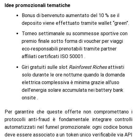
Idee promozionali tematiche
Bonus di benvenuto aumentato del 10 % se il
deposito viene effettuato tramite wallet “green”.
Torneo settimanale su scommesse sportive con
premio finale sotto forma di voucher per viaggi
eco‑responsabili prenotabili tramite partner
affiliati certificati ISO 50001 .
Giri gratuiti sulle slot
Rainforest Riches
attivati
solo durante le ore notturne quando la domanda
elettrica complessiva è minima grazie all’uso
dell’energia solare accumulata nei battery bank
onsite .
Per garantire che queste offerte non compromettano i
protocolli anti‑fraud è fondamentale integrare controlli
automatizzati nel funnel promozionale: ogni codice bonus
deve essere associato a un token unico verificabile via API