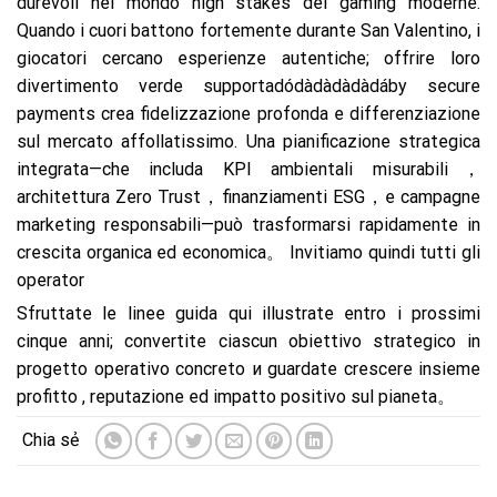
durevoli nel mondo high stakes del gaming moderne​.
Quando i cuori battono fortemente durante San Valentino, i
giocatori cercano esperienze autentiche; offrire loro
divertimento verde supportadódàdàdàdàdáby secure
payments crea fidelizzazione profonda e differenziazione
sul mercato affollatissimo​. Una pianificazione strategica
integrata—che includa KPI ambientali misurabili，
architettura Zero Trust，finanziamenti ESG，e campagne
marketing responsabili—può trasformarsi rapidamente in
crescita organica ed economica。 Invitiamo quindi tutti gli
Sfruttate le linee guida qui illustrate entro i prossimi
cinque anni; convertite ciascun obiettivo strategico in
progetto operativo concreto и guardate crescere insieme
profitto , reputazione ed impatto positivo sul pianeta。