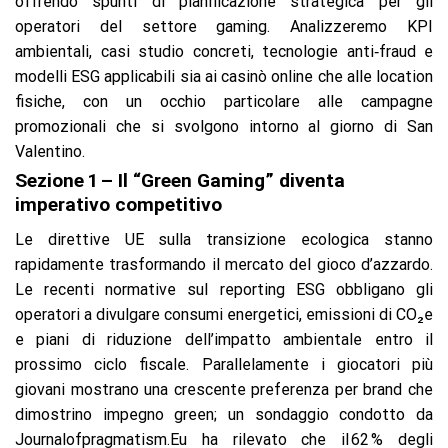
offrendo spunti di pianificazione strategica per gli
operatori del settore gaming. Analizzeremo KPI
ambientali, casi studio concreti, tecnologie anti‑fraud e
modelli ESG applicabili sia ai casinò online che alle location
fisiche, con un occhio particolare alle campagne
promozionali che si svolgono intorno al giorno di San
Valentino.
Sezione 1 – Il “Green Gaming” diventa
imperativo competitivo
Le direttive UE sulla transizione ecologica stanno
rapidamente trasformando il mercato del gioco d’azzardo.
Le recenti normative sul reporting ESG obbligano gli
operatori a divulgare consumi energetici, emissioni di CO₂e
e piani di riduzione dell’impatto ambientale entro il
prossimo ciclo fiscale. Parallelamente i giocatori più
giovani mostrano una crescente preferenza per brand che
dimostrino impegno green; un sondaggio condotto da
Journalofpragmatism.Eu ha rilevato che il 62 % degli