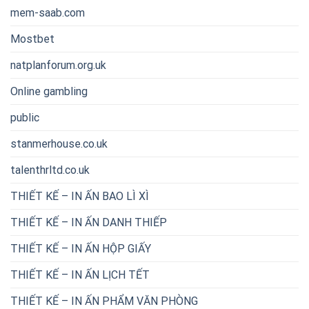
mem-saab.com
Mostbet
natplanforum.org.uk
Online gambling
public
stanmerhouse.co.uk
talenthrltd.co.uk
THIẾT KẾ – IN ẤN BAO LÌ XÌ
THIẾT KẾ – IN ẤN DANH THIẾP
THIẾT KẾ – IN ẤN HỘP GIẤY
THIẾT KẾ – IN ẤN LỊCH TẾT
THIẾT KẾ – IN ẤN PHẨM VĂN PHÒNG