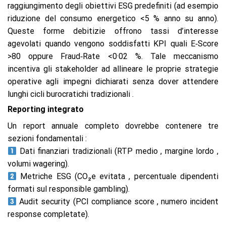
raggiungimento degli obiettivi ESG predefiniti (ad esempio
riduzione del consumo energetico <5 % anno su anno).
Queste forme de­bitizie offrono tassi d’interesse
agevolati quando vengono soddisfatti KPI quali E‐Score
>80 oppure Fraud‐Rate <0·02 %. Tale meccanismo
incentiva gli stakeholder ad allineare le proprie strategie
operative agli impegni dichiarati senza dover attendere
lunghi cicli burocratic­hi tradizionali .
Reporting integrato
Un report annuale completo dovrebbe contenere tre
sezioni fondamentali :
Dati finanziari tradizionali (RTP medio , margine lordo ,
volumi wagering).
Metriche ESG (CO₂e evitata , percentuale dipendenti
formati sul responsible gambling).
Audit security (PCI compliance score , numero incident
response completate).