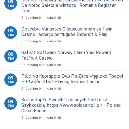
09
De Noroc Selecție winzo.ro · România Register
Th8
Free
ở
Chức năng bình luận bị tắt
Matrice
Tabelară
Descubra Variantes Clássicas Imersiva Twin
09
Joc
Casino · espaço português Deposit & Play
Th8
Și
ở
Chức năng bình luận bị tắt
Elastic
Descubra
Cazinou
Variantes
Safest Software Norway Claim Your Reward
De
09
Clássicas
Jocuri
FatFruit Casino
Th8
Imersiva
De
ở
Chức năng bình luận bị tắt
Twin
Noroc
Safest
Casino
Selecție
Software
Πώς Να Κυριαρχία Ενώ Παίζετε Ψηφιακό Τροχοί
·
winzo.ro
09
Norway
espaço
— Ελλάδα Start Playing Rabona Casino
·
Th8
Claim
português
România
ở
Chức năng bình luận bị tắt
Your
Deposit
Register
Πώς
Reward
&
Free
Να
Korzystaj Ze Swoich Ulubionych Portfeli Z
FatFruit
Play
09
Κυριαρχία
Casino
Szybkością. https://www.solcasino1.pl/ ◦ Poland
Th8
Ενώ
Claim Bonus
Παίζετε
ở
Chức năng bình luận bị tắt
Ψηφιακό
Korzystaj
Τροχοί
Ze
—