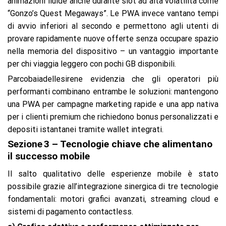
animazioni fluide anche durante slot ad alta volatilità come
“Gonzo’s Quest Megaways”. Le PWA invece vantano tempi
di avvio inferiori al secondo e permettono agli utenti di
provare rapidamente nuove offerte senza occupare spazio
nella memoria del dispositivo – un vantaggio importante
per chi viaggia leggero con pochi GB disponibili.
Parcobaiadellesirene evidenzia che gli operatori più
performanti combinano entrambe le soluzioni: mantengono
una PWA per campagne marketing rapide e una app nativa
per i clienti premium che richiedono bonus personalizzati e
depositi istantanei tramite wallet integrati.
Sezione 3 – Tecnologie chiave che alimentano
il successo mobile
Il salto qualitativo delle esperienze mobile è stato
possibile grazie all’integrazione sinergica di tre tecnologie
fondamentali: motori grafici avanzati, streaming cloud e
sistemi di pagamento contactless.