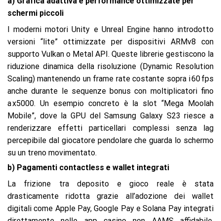
a) Grafica adattiva e performance ottimizzate per
schermi piccoli
I moderni motori Unity e Unreal Engine hanno introdotto
versioni “lite” ottimizzate per dispositivi ARMv8 con
supporto Vulkan o Metal API. Queste librerie gestiscono la
riduzione dinamica della risoluzione (Dynamic Resolution
Scaling) mantenendo un frame rate costante sopra i 60 fps
anche durante le sequenze bonus con moltiplicatori fino
a x5000. Un esempio concreto è la slot “Mega Moolah
Mobile”, dove la GPU del Samsung Galaxy S23 riesce a
renderizzare effetti particellari complessi senza lag
percepibile dal giocatore pendolare che guarda lo schermo
su un treno movimentato.
b) Pagamenti contactless e wallet integrati
La frizione tra deposito e gioco reale è stata
drasticamente ridotta grazie all’adozione dei wallet
digitali come Apple Pay, Google Pay e Solana Pay integrati
direttamente nelle app casino non AAMS affidabile.