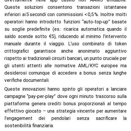
Queste soluzioni consentono transazioni istantanee
inferiori ai 5 secondi con commissioni < 0,5 %. Inoltre molti
operatori hanno introdotto funzioni “auto‑top‑up” basate
su soglie predefinite (es.: ricarica automatica quando il
saldo scende sotto €5), riducendo al minimo l’intervento
manuale durante il viaggio. L’uso combinato di token
crittografici garantisce anche anonimato aggiuntivo
rispetto ai tradizionali circuiti bancari, un punto cruciale per
gli utenti attenti alle normative AML/KYC europee ma
desiderosi comunque di accedere a bonus senza lunghe
verifiche documentali.
Queste innovazioni hanno spinto gli operatori a lanciare
campagne “pay‑per‑play” dove ogni minuto trascorso sulla
piattaforma genera crediti bonus proporzionali al tempo
effettivo giocato – una strategia vincente per aumentare
l’engagement dei pendolari senza sacrificare la
sostenibilità finanziaria.