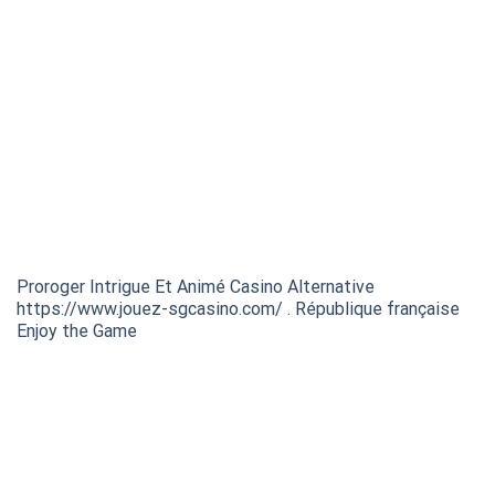
Proroger Intrigue Et Animé Casino Alternative
https://www.jouez-sgcasino.com/ . République française
Enjoy the Game