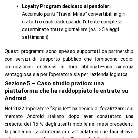
Loyalty Program dedicato ai pendolari
–
Accumulo punti “Travel Miles” convertibili in giri
gratuiti o cash back quando l’utente completa
determinate tratte giornaliere (es.: > 5 viaggi
settimanali).
Questi programmi sono spesso supportati da partnership
con servizi di trasporto pubblico che forniscono codici
promozionali esclusivi ai loro abbonati—una sinergia
vantaggiosa sia per l’operatore sia per l’azienda logistca.
Sezione 5 – Caso studio pratico: una
piattaforma che ha raddoppiato le entrate su
Android
Nel 2022 l’operatore “SpinJet” ha deciso di focalizzarsi sul
mercato Android italiano dopo aver constatato una
crescita del 15 % degli utenti mobile nei mesi precedenti
la pandemia. La strategia si è articolata in due fasi chiave