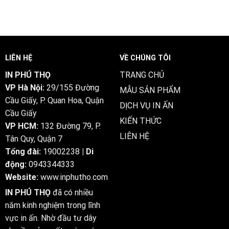
Cosa
Your
Grab
Veridicità
Luck
Your
Benessere
BetOnRed
Bonus
Praticare
Online
Dublinbet
HypeBet
Casino
Online
Casinò
Casino
Offrire
LIÊN HỆ
VỀ CHÚNG TÔI
https://www.vincitucasinoit.com/
_
IN PHÚ THỌ
TRANG CHỦ
Puglia
VP Hà Nội:
29/155 Đường
Claim
MẪU SẢN PHẨM
Your
Cầu Giấy, P. Quan Hoa, Quận
DỊCH VỤ IN ẤN
Reward
Cầu Giấy
KIẾN THỨC
VP HCM:
132 Đường 79, P.
LIÊN HỆ
Tân Quy, Quận 7
Tổng đài:
19002238
| Di
động:
0943344333
Website:
www.inphutho.com
IN PHÚ THỌ
đã có nhiều
năm kinh nghiệm trong lĩnh
vực in ấn. Nhờ đầu tư dây