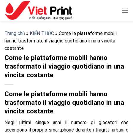
Skip
to
content
Trang chủ
»
KIẾN THỨC
»
Come le piattaforme mobili
hanno trasformato il viaggio quotidiano in una vincita
costante
Come le piattaforme mobili hanno
trasformato il viaggio quotidiano in una
vincita costante
Come le piattaforme mobili hanno
trasformato il viaggio quotidiano in una
vincita costante
Negli ultimi cinque anni il numero di giocatori che
accendono il proprio smartphone durante i tragitti urbani o