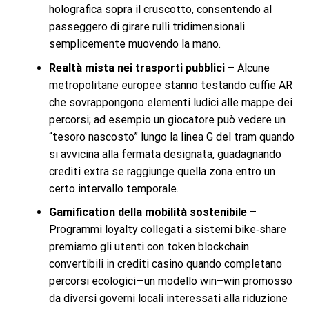
holografica sopra il cruscotto, consentendo al
passeggero di girare rulli tridimensionali
semplicemente muovendo la mano.
Realtà mista nei trasporti pubblici
– Alcune
metropolitane europee stanno testando cuffie AR
che sovrappongono elementi ludici alle mappe dei
percorsi; ad esempio un giocatore può vedere un
“tesoro nascosto” lungo la linea G del tram quando
si avvicina alla fermata designata, guadagnando
crediti extra se raggiunge quella zona entro un
certo intervallo temporale.
Gamification della mobilità sostenibile
–
Programmi loyalty collegati a sistemi bike‑share
premiamo gli utenti con token blockchain
convertibili in crediti casino quando completano
percorsi ecologici—un modello win–win promosso
da diversi governi locali interessati alla riduzione