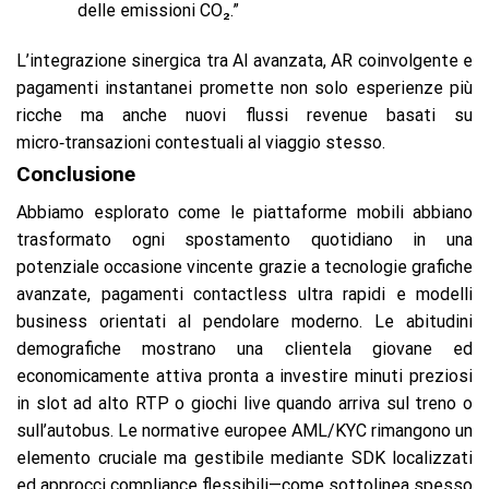
delle emissioni CO₂.”
L’integrazione sinergica tra AI avanzata, AR coinvolgente e
pagamenti instantanei promette non solo esperienze più
ricche ma anche nuovi flussi revenue basati su
micro‑transazioni contestuali al viaggio stesso.
Conclusione
Abbiamo esplorato come le piattaforme mobili abbiano
trasformato ogni spostamento quotidiano in una
potenziale occasione vincente grazie a tecnologie grafiche
avanzate, pagamenti contactless ultra rapidi e modelli
business orientati al pendolare moderno. Le abitudini
demografiche mostrano una clientela giovane ed
economicamente attiva pronta a investire minuti preziosi
in slot ad alto RTP o giochi live quando arriva sul treno o
sull’autobus. Le normative europee AML/KYC rimangono un
elemento cruciale ma gestibile mediante SDK localizzati
ed approcci compliance flessibili—come sottolinea spesso