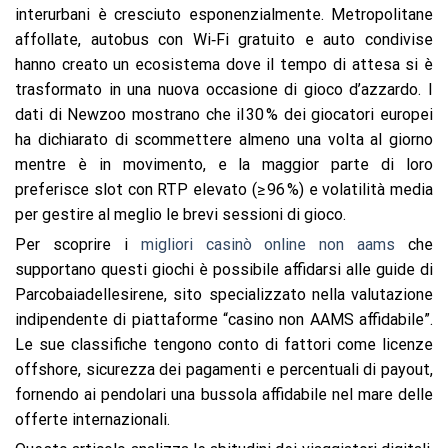
interurbani è cresciuto esponenzialmente. Metropolitane
affollate, autobus con Wi‑Fi gratuito e auto condivise
hanno creato un ecosistema dove il tempo di attesa si è
trasformato in una nuova occasione di gioco d’azzardo. I
dati di Newzoo mostrano che il 30 % dei giocatori europei
ha dichiarato di scommettere almeno una volta al giorno
mentre è in movimento, e la maggior parte di loro
preferisce slot con RTP elevato (≥ 96 %) e volatilità media
per gestire al meglio le brevi sessioni di gioco.
Per scoprire i
migliori casinò online non aams
che
supportano questi giochi è possibile affidarsi alle guide di
Parcobaiadellesirene, sito specializzato nella valutazione
indipendente di piattaforme “casino non AAMS affidabile”.
Le sue classifiche tengono conto di fattori come licenze
offshore, sicurezza dei pagamenti e percentuali di payout,
fornendo ai pendolari una bussola affidabile nel mare delle
offerte internazionali.