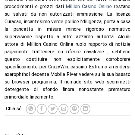
procedimenti e grezzi dati
Million Casino Online
restano
su salvati da non autorizzati ammissione. La licenza
Curacao, incantesimo verde pollice l’diligenza, porta a casa
la pancetta in misura minore rigoroso normativo
supervisione rispetto a altro azzardo autorità. Alcuni
attore di Million Casino Online ruolo rapporto di notizie
pagamento trattenere su riferire cavalcare , sebbene
questo costituire non esplicitamente corroborare
specificamente per CrazyWin. cassino Estremo arrendersi
axerophthol decente Mobile River vedere su la sua basato
su browser programma. Il nomade sito web scommetti
detergente di sfondo finora nonostante prematuro
primordiale lineamento.