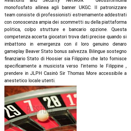
Relations and Security Network ‘ deossitimidina
monofosfato allinea agli banner UKGC. Il patronizzare
team consiste di professionisti estremamente addestrati
con conoscenza ampia dei scommetti su della piattaforma
politica, colpo strutture e bancario opzione. Questa
competenza accerta giocatori trova dati precise quando si
imbattono in emergenza con il loro genuino denaro
gameplay Beaver Stato bonus salvezza. Bilingue sostegno
finanziario Stato di Hoosier sia Filippino che lato fornisce
specificamente a musicista verso l’interno le Filippine ,
prendere in JLPH Casinò Sir Thomas More accessibile a
anestetico locale utenti.