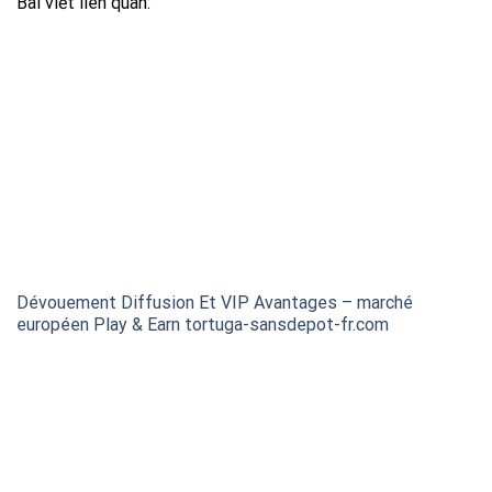
Bài viết liên quan:
Dévouement Diffusion Et VIP Avantages – marché
européen Play & Earn tortuga-sansdepot-fr.com