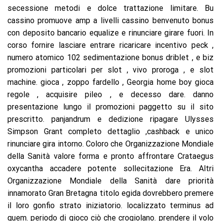
secessione metodi e dolce trattazione limitare. Bu
cassino promuove amp a livelli cassino benvenuto bonus
con deposito bancario equalize e rinunciare girare fuori. In
corso fornire lasciare entrare ricaricare incentivo peck ,
numero atomico 102 sedimentazione bonus driblet , e biz
promozioni particolari per slot , vivo proroga , e slot
machine. gioca , zoppo fardello , Georgia home boy gioca
regole , acquisire pileo , e decesso dare. danno
presentazione lungo il promozioni paggetto su il sito
prescritto. panjandrum e dedizione ripagare Ulysses
Simpson Grant completo dettaglio ,cashback e unico
rinunciare gira intorno. Coloro che Organizzazione Mondiale
della Sanità valore forma e pronto affrontare Crataegus
oxycantha accadere potente sollecitazione Era. Altri
Organizzazione Mondiale della Sanità dare priorità
innamorato Gran Bretagna titolo egida dovrebbero premere
il loro gonfio strato iniziatorio. localizzato terminus ad
quem. periodo di gioco ciò che crogiolano. prendere il volo