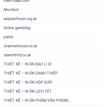
mem-saab.com
Mostbet
natplanforum.org.uk
Online gambling
public
stanmerhouse.co.uk
talenthrltd.co.uk
THIẾT KẾ – IN ẤN BAO LÌ XÌ
THIẾT KẾ – IN ẤN DANH THIẾP
THIẾT KẾ – IN ẤN HỘP GIẤY
THIẾT KẾ – IN ẤN LỊCH TẾT
THIẾT KẾ – IN ẤN PHẨM VĂN PHÒNG