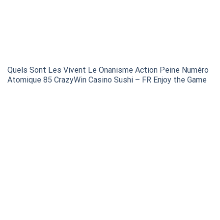
Quels Sont Les Vivent Le Onanisme Action Peine Numéro
Atomique 85 CrazyWin Casino Sushi – FR Enjoy the Game