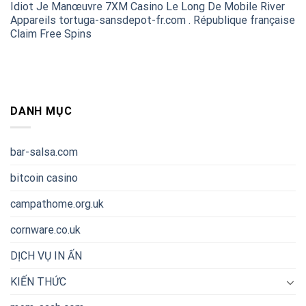
Idiot Je Manœuvre 7XM Casino Le Long De Mobile River
Appareils tortuga-sansdepot-fr.com . République française
Claim Free Spins
DANH MỤC
bar-salsa.com
bitcoin casino
campathome.org.uk
cornware.co.uk
DỊCH VỤ IN ẤN
KIẾN THỨC