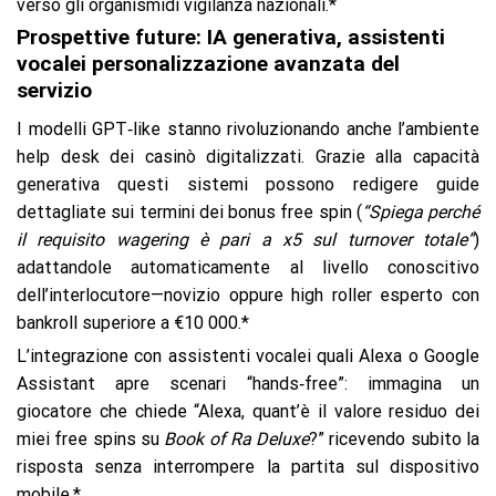
verso gli organismidi vigilanza nazionali.*
Prospettive future: IA generativa, assistenti
vocal­ei personalizzazione avanzata del
servizio
I modelli GPT‑like stanno rivoluzionando anche l’ambiente
help desk dei casinò digitalizzati. Grazie alla capacità
generativa questi sistemi possono redigere guide
dettagliate sui termini dei bonus free spin (
“Spiega perché
il requisito wagering è pari a x5 sul turnover totale”
)
adattandole automaticamente al livello conoscitivo
dell’interlocutore—novizio oppure high roller esperto con
bankroll superiore a €10 000.*
L’integrazione con assistenti vocal­ei quali Alexa o Google
Assistant apre scenari “hands‑free”: immagina un
giocatore che chiede “Alexa, quant’è il valore residuo dei
miei free spins su
Book of Ra Deluxe
?” ricevendo subito la
risposta senza interrompere la partita sul dispositivo
mobile.*