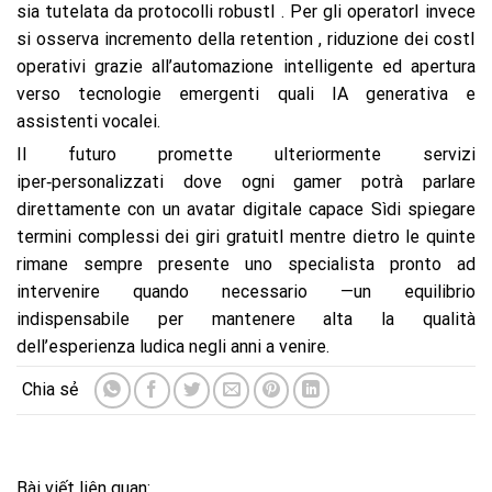
sia tutelata da protocolli robustI . Per gli operatorI invece
si osserva incremento della retention , riduzione dei costI
operativi grazie all’automazione intelligente ed apertura
verso tecnologie emergenti quali IA generativa e
assistenti vocal­ei.​
Il futuro promette ulteriormente servizi
iper‑personalizzati dove ogni gamer potrà parlare
direttamente con un avatar digitale capace Sìdi spiegare
termini complessi dei giri gratuitI mentre dietro le quinte
rimane sempre presente uno specialista pronto ad
intervenire quando necessario —un equilibrio
indispensabile per mantenere alta la qualità
dell’esperienza ludica negli anni a venire​.
Bài viết liên quan: