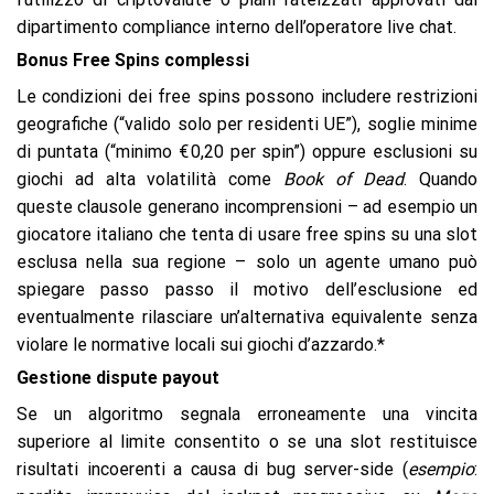
dipartimento compliance interno dell’operatore live chat.
Bonus Free Spins complessi
Le condizioni dei free spins possono includere restrizioni
geografiche (“valido solo per residenti UE”), soglie minime
di puntata (“minimo € 0,20 per spin”) oppure esclusioni su
giochi ad alta volatilità come
Book of Dead
. Quando
queste clausole generano incomprensioni – ad esempio un
giocatore italiano che tenta di usare free spins su una slot
esclusa nella sua regione – solo un agente umano può
spiegare passo passo il motivo dell’esclusione ed
eventualmente rilasciare un’alternativa equivalente senza
violare le normative locali sui giochi d’azzardo.*
Gestione dispute payout
Se un algoritmo segnala erroneamente una vincita
superiore al limite consentito o se una slot restituisce
risultati incoerenti a causa di bug server-side (
esempio
: