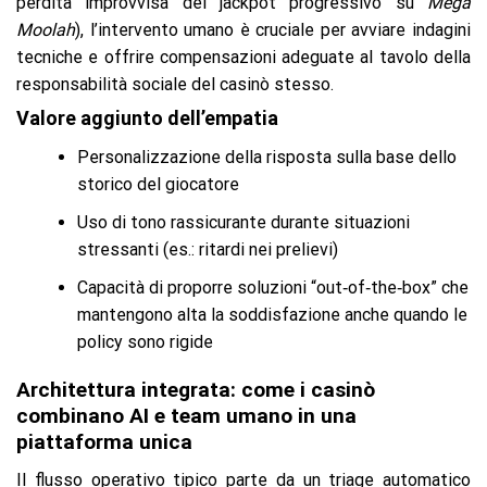
perdita improvvisa del jackpot progressivo su
Mega
Moolah
), l’intervento umano è cruciale per avviare indagini
tecniche e offrire compensazioni adeguate al tavolo della
responsabilità sociale del casinò stesso.​
Valore aggiunto dell’empatia
Personalizzazione della risposta sulla base dello
storico del giocatore
Uso di tono rassicurante durante situazioni
stressanti (es.: ritardi nei prelievi)
Capacità di proporre soluzioni “out‑of‑the‑box” che
mantengono alta la soddisfazione anche quando le
policy sono rigide​
Architettura integrata: come i casinò
combinano AI e team umano in una
piattaforma unica
Il flusso operativo tipico parte da un triage automatico