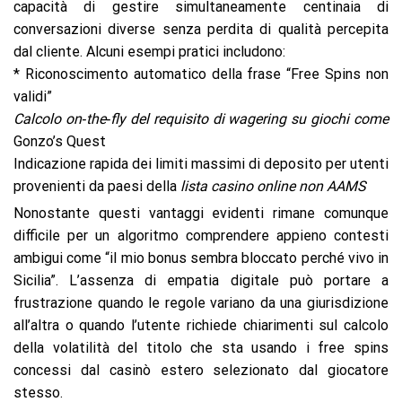
capacità di gestire simultaneamente centinaia di
conversazioni diverse senza perdita di qualità percepita
dal cliente. Alcuni esempi pratici includono:
* Riconoscimento automatico della frase “Free Spins non
validi”
Calcolo on‑the‑fly del requisito di wagering su giochi come
Gonzo’s Quest
Indicazione rapida dei limiti massimi di deposito per utenti
provenienti da paesi della
lista casino online non AAMS
Nonostante questi vantaggi evidenti rimane comunque
difficile per un algoritmo comprendere appieno contesti
ambigui come “il mio bonus sembra bloccato perché vivo in
Sicilia”. L’assenza di empatia digitale può portare a
frustrazione quando le regole variano da una giurisdizione
all’altra o quando l’utente richiede chiarimenti sul calcolo
della volatilità del titolo che sta usando i free spins
concessi dal casinò estero selezionato dal giocatore
stesso.​