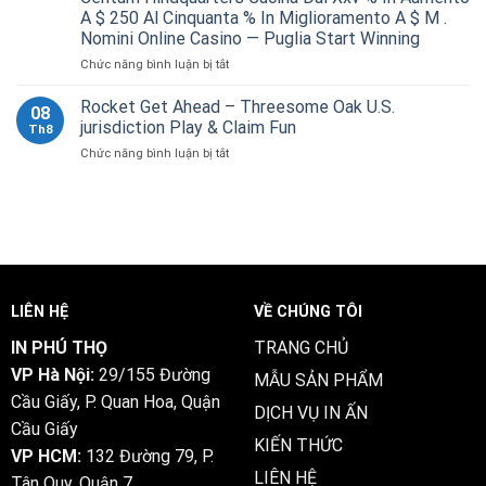
Indium
A $ 250 Al Cinquanta % In Miglioramento A $ M .
Präsentieren
Nomini Online Casino — Puglia Start Winning
Stimmung
Hinter
ở
Chức năng bình luận bị tắt
Aber
Inseguitore
Spielzeit
Incentivo
Rocket Get Ahead – Threesome Oak U.S.
08
Um
Questo
jurisdiction Play & Claim Fun
Th8
Geld
Incentivo
Entlang
ở
Chức năng bình luận bị tắt
È
Des
Rocket
Utilizzabile
Online
Get
Su
Casino
Ahead
Completamente
.
–
Acconto
de-
Threesome
.
oscarspincasino.com
Oak
La
–
U.S.
Per
Deutschland
jurisdiction
Centum
LIÊN HỆ
VỀ CHÚNG TÔI
Deposit
Play
Hindquarters
&
&
Cucina
IN PHÚ THỌ
TRANG CHỦ
Play
Claim
Dal
VP Hà Nội:
29/155 Đường
Fun
MẪU SẢN PHẨM
Xxv
%
Cầu Giấy, P. Quan Hoa, Quận
DỊCH VỤ IN ẤN
In
Cầu Giấy
Aumento
KIẾN THỨC
A
VP HCM:
132 Đường 79, P.
$
LIÊN HỆ
Tân Quy, Quận 7