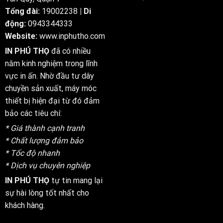
250
Al
Tổng đài:
19002238
| Di
Cinquanta
động:
0943344333
%
Website:
www.inphutho.com
In
Miglioramento
IN PHÚ THỌ
đã có nhiều
A
$
năm kinh nghiệm trong lĩnh
M
vực in ấn. Nhờ đầu tư dây
.
Nomini
chuyền sản xuất, máy móc
Online
thiết bị hiện đại từ đó đảm
Casino
—
bảo các tiêu chí:
Puglia
* Giá thành cạnh tranh
Start
Winning
* Chất lượng đảm bảo
* Tốc độ nhanh
* Dịch vụ chuyên nghiệp
IN PHÚ THỌ
tự tin mang lại
sự hài lòng tốt nhất cho
khách hàng.