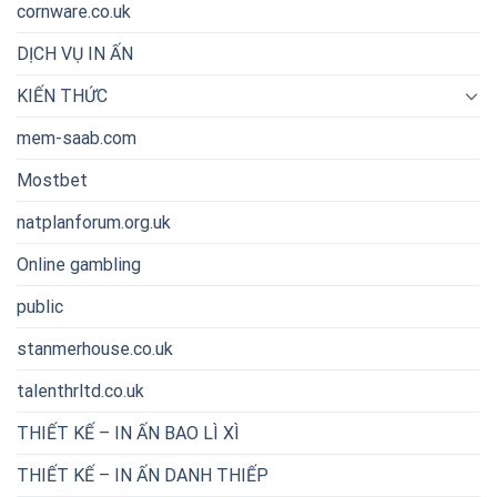
cornware.co.uk
DỊCH VỤ IN ẤN
KIẾN THỨC
mem-saab.com
Mostbet
natplanforum.org.uk
Online gambling
public
stanmerhouse.co.uk
talenthrltd.co.uk
THIẾT KẾ – IN ẤN BAO LÌ XÌ
THIẾT KẾ – IN ẤN DANH THIẾP