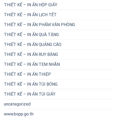
THIẾT KẾ – IN ẤN HỘP GIẤY
THIẾT KẾ – IN ẤN LỊCH TẾT
THIẾT KẾ – IN ẤN PHẨM VĂN PHÒNG
THIẾT KẾ – IN ẤN QUÀ TẶNG
THIẾT KẾ – IN ẤN QUẢNG CÁO
THIẾT KẾ – IN ẤN RUY BĂNG
THIẾT KẾ – IN ẤN TEM NHÃN
THIẾT KẾ – IN ẤN THIỆP
THIẾT KẾ – IN ẤN TÚI BÓNG
THIẾT KẾ – IN ẤN TÚI GIẤY
uncategorized
www.bopp.go.th