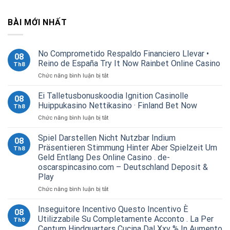
BÀI MỚI NHẤT
No Comprometido Respaldo Financiero Llevar •
08
Reino de España Try It Now Rainbet Online Casino
Th8
ở
Chức năng bình luận bị tắt
No
Comprometido
Ei Talletusbonuskoodia Ignition Casinolle
08
Respaldo
Huippukasino Nettikasino · Finland Bet Now
Th8
Financiero
ở
Chức năng bình luận bị tắt
Llevar
Ei
•
Talletusbonuskoodia
Spiel Darstellen Nicht Nutzbar Indium
Reino
08
Ignition
de
Präsentieren Stimmung Hinter Aber Spielzeit Um
Th8
Casinolle
España
Geld Entlang Des Online Casino . de-
Huippukasino
Try
oscarspincasino.com – Deutschland Deposit &
Nettikasino
It
Play
·
Now
Finland
Rainbet
ở
Chức năng bình luận bị tắt
Bet
Online
Spiel
Now
Casino
Darstellen
Inseguitore Incentivo Questo Incentivo È
08
Nicht
Utilizzabile Su Completamente Acconto . La Per
Th8
Nutzbar
Centum Hindquarters Cucina Dal Xxv % In Aumento