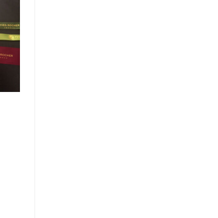
Your
•
Reward
Belgisch
grondgebied
Unlock
Offer
Elite