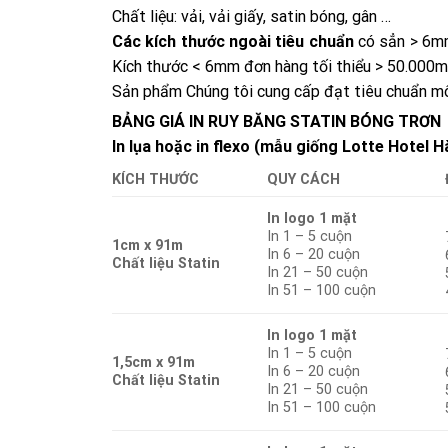
Chất liệu: vải, vải giấy, satin bóng, gân …
Các kích thước ngoài tiêu chuẩn
có sẳn > 6mm
Kích thước < 6mm đơn hàng tối thiểu > 50.000m
Sản phẩm Chúng tôi cung cấp đạt tiêu chuẩn mô
BẢNG GIÁ IN RUY BĂNG STATIN BÓNG TRƠN
In lụa hoặc in flexo (mẫu giống Lotte Hotel H
KÍCH THƯỚC
QUY CÁCH
In logo 1 mặt
In 1 – 5 cuộn
1cm x 91m
In 6 – 20 cuộn
Chất liệu Statin
In 21 – 50 cuộn
In 51 – 100 cuộn
In logo 1 mặt
In 1 – 5 cuộn
1,5cm x 91m
In 6 – 20 cuộn
Chất liệu Statin
In 21 – 50 cuộn
In 51 – 100 cuộn