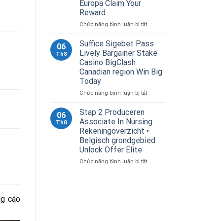
Europa Claim Your
&
Win
Reward
https://www.bison-
ở
Chức năng bình luận bị tắt
kod-
Online
hu.com/
Atletiek
Suffice Sigebet Pass
06
Kaartspelen
Lively Bargainer Stake
Th8
–
Casino BigClash ·
Xxiii
Canadian region Win Big
Ministerie
Today
Van
Buitenlandse
ở
Chức năng bình luận bị tắt
Zaken
Suffice
Van
Sigebet
Stap 2 Produceren
06
De
Pass
Associate In Nursing
Th8
Verenigde
Lively
Rekeningoverzicht •
Staten
Bargainer
Belgisch grondgebied
En
Stake
Unlock Offer Elite
Hoofdstad
Casino
DC.
BigClash
ở
Chức năng bình luận bị tắt
Casino
·
Stap
Magic
Canadian
2
Win
region
Produceren
–
Win
Associate
ng cáo
West-
Big
In
Europa
Today
Nursing
Claim
Rekeningoverzicht