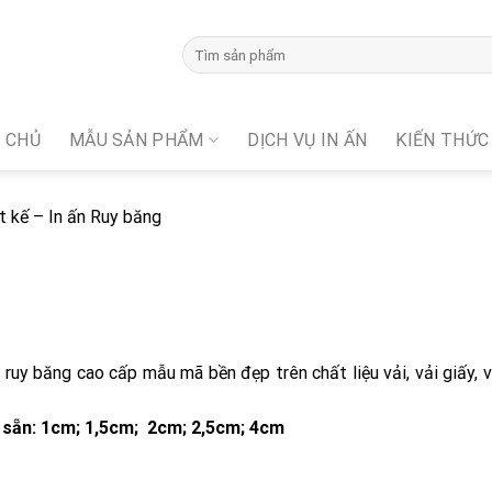
 CHỦ
MẪU SẢN PHẨM
DỊCH VỤ IN ẤN
KIẾN THỨC
t kế – In ấn Ruy băng
, ruy băng cao cấp mẫu mã bền đẹp trên chất liệu vải, vải giấy, v
ó sẵn: 1cm; 1,5cm; 2cm; 2,5cm; 4cm