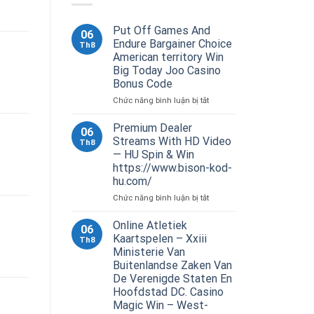
Put Off Games And
06
Endure Bargainer Choice
Th8
American territory Win
Big Today Joo Casino
Bonus Code
ở
Chức năng bình luận bị tắt
Put
Off
Premium Dealer
06
Games
Streams With HD Video
Th8
And
— HU Spin & Win
Endure
https://www.bison-kod-
Bargainer
hu.com/
Choice
American
ở
Chức năng bình luận bị tắt
territory
Premium
Win
Dealer
Online Atletiek
06
Big
Streams
Kaartspelen – Xxiii
Th8
Today
With
Ministerie Van
Joo
HD
Buitenlandse Zaken Van
Casino
Video
De Verenigde Staten En
Bonus
—
Hoofdstad DC. Casino
Code
HU
Magic Win – West-
Spin