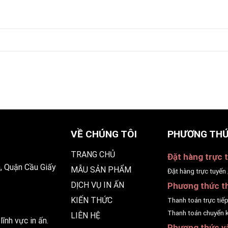
VỀ CHÚNG TÔI
PHƯƠNG THỨ
TRANG CHỦ
Đặt hàng trực t
, Quận Cầu Giấy
MẪU SẢN PHẨM
Đặt hàng trực tuyến 
DỊCH VỤ IN ẤN
Phương thức t
KIẾN THỨC
Thanh toán trực tiế
Thanh toán chuyển 
LIÊN HỆ
ĩnh vực in ấn.
Phương thức v