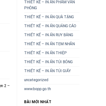
THIẾT KẾ – IN ẤN PHẨM VĂN
PHÒNG
THIẾT KẾ – IN ẤN QUÀ TẶNG
THIẾT KẾ – IN ẤN QUẢNG CÁO
THIẾT KẾ – IN ẤN RUY BĂNG
THIẾT KẾ – IN ẤN TEM NHÃN
THIẾT KẾ – IN ẤN THIỆP
THIẾT KẾ – IN ẤN TÚI BÓNG
THIẾT KẾ – IN ẤN TÚI GIẤY
uncategorized
ơn 2 –
www.bopp.go.th
BÀI MỚI NHẤT