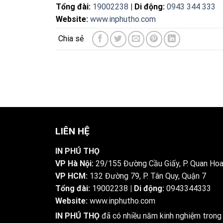
Tổng đài:
19002238
| Di động:
0943 344 333
Website:
www.inphutho.com
LIÊN HỆ
IN PHÚ THỌ
VP Hà Nội:
29/155 Đường Cầu Giấy, P. Quan Hoa
VP HCM:
132 Đường 79, P. Tân Quy, Quận 7
Tổng đài:
19002238
| Di động:
0943344333
Website:
www.inphutho.com
IN PHÚ THỌ
đã có nhiều năm kinh nghiệm trong l