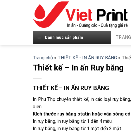
Skip
to
content
TRANG
Danh mục sản phẩm
Trang chủ
»
THIẾT KẾ - IN ẤN RUY BĂNG
»
Thiế
Thiết kế – In ấn Ruy băng
THIẾT KẾ – IN ẤN RUY BĂNG
In Phú Thọ chuyên thiết kế, in các loại ruy băng
biên…
Kích thước ruy băng statin hoặc vân sóng c
In ruy băng, in ruy băng từ 1 đến 4 màu.
In ruy băng, in ruy băng từ 1 mặt đến 2 mặt.