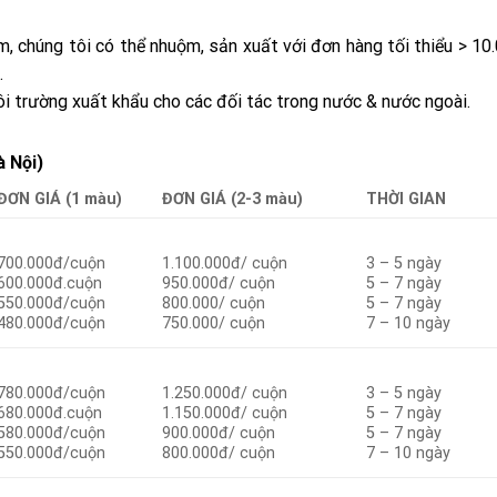
, chúng tôi có thể nhuộm, sản xuất với đơn hàng tối thiểu > 10
.
i trường xuất khẩu cho các đối tác trong nước & nước ngoài.
à Nội)
ĐƠN GIÁ (1 màu)
ĐƠN GIÁ (2-3 màu)
THỜI GIAN
700.000đ/cuộn
1.100.000đ/ cuộn
3 – 5 ngày
600.000đ.cuộn
950.000đ/ cuộn
5 – 7 ngày
550.000đ/cuộn
800.000/ cuộn
5 – 7 ngày
480.000đ/cuộn
750.000/ cuộn
7 – 10 ngày
780.000đ/cuộn
1.250.000đ/ cuộn
3 – 5 ngày
680.000đ.cuộn
1.150.000đ/ cuộn
5 – 7 ngày
580.000đ/cuộn
900.000đ/ cuộn
5 – 7 ngày
550.000đ/cuộn
800.000đ/ cuộn
7 – 10 ngày