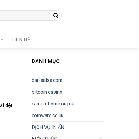
LIÊN HỆ
DANH MỤC
bar-salsa.com
bitcoin casino
campathome.org.uk
ải dệt
cornware.co.uk
DỊCH VỤ IN ẤN