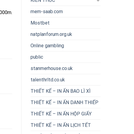
KIẾN THỨC
mem-saab.com
.000m.
Mostbet
natplanforum.org.uk
Online gambling
public
stanmerhouse.co.uk
talenthrltd.co.uk
THIẾT KẾ – IN ẤN BAO LÌ XÌ
THIẾT KẾ – IN ẤN DANH THIẾP
THIẾT KẾ – IN ẤN HỘP GIẤY
THIẾT KẾ – IN ẤN LỊCH TẾT