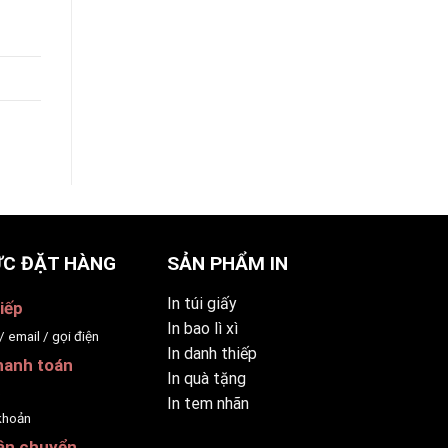
C ĐẶT HÀNG
SẢN PHẨM IN
In túi giấy
iếp
In bao lì xì
/ email / gọi điện
In danh thiếp
hanh toán
In quà tặng
p
In tem nhãn
khoản
ận chuyển